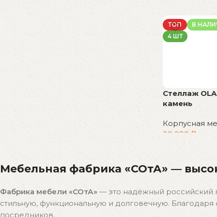
ТОП
В НАЛ
4 ШТ
Стеллаж OLA
камень
Корпусная м
28 999
₽
В корзину
Мебельная фабрика «СОтА» — высок
Фабрика мебели «СОтА»
— это надёжный российский 
стильную, функциональную и долговечную. Благодар
посредников.