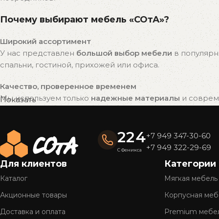
Почему выбирают мебель «СОтА»?
Широкий ассортимент
У нас представлен
большой выбор мебели
в популярн
спальни, гостиной, прихожей или офиса.
Качество, проверенное временем
Мы используем только
надежные материалы
и совреме
Показать
привлекательный внешний вид на долгие годы.
Готовые решения — быстро и удобно
224
+7 949 347-30-60
Вся мебель «СОтА» уже в наличии и готова к отправке
+7 949 322-29-69
С Феникса
доставку.
Для клиентов
Категории
Полное обслуживание
Каталог
Мягкая мебель
Мы предлагаем
комплексный сервис
: консультацию, 
Акционные товары
Корпусная меб
Более 26 лет на рынке
Доставка и оплата
Premium мебе