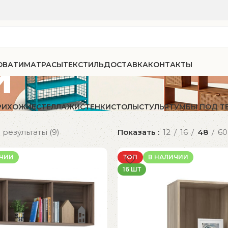
и
ОВАТИ
МАТРАСЫ
ТЕКСТИЛЬ
ДОСТАВКА
КОНТАКТЫ
РИХОЖИЕ
СТЕЛЛАЖИ
СТЕНКИ
СТОЛЫ
СТУЛЬЯ
ТУМБЫ ПОД Т
результаты (9)
Показать
12
16
48
60
ИЧИИ
ТОП
В НАЛИЧИИ
16 ШТ