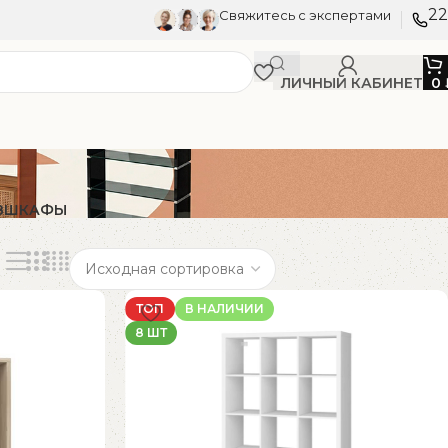
22
Свяжитесь с экспертами
ЛИЧНЫЙ КАБИНЕТ
0
В
ШКАФЫ
ТОП
В НАЛИЧИИ
8 ШТ