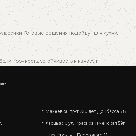
лассики. Готовые решения подойдут для кухни,
ли прочность, устойчивость к износу и
ович
ыбрать подходящий вариант, и мы быстро организуем
г. Макеевка, пр-т 250 лет Донбасса 78
нас — это удобно, быстро и без лишних хлопот.
А
г. Харцызск, ул. Краснознаменская 59п
г. Шахтерск, ул. Берегового 11