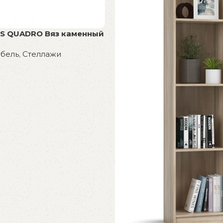
S QUADRO Вяз каменный
ебель
,
Стеллажи