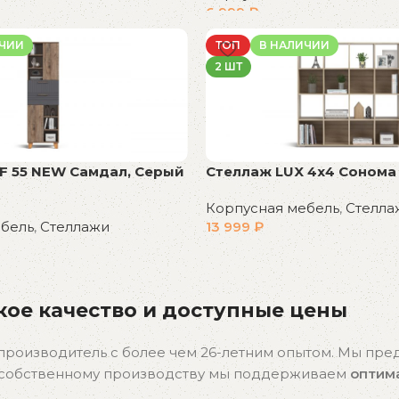
6 999
₽
В корзину
ИЧИИ
ТОП
В НАЛИЧИИ
2 ШТ
F 55 NEW Самдал, Серый
Стеллаж LUX 4х4 Сонома
Корпусная мебель
,
Стелла
ебель
,
Стеллажи
13 999
₽
В корзину
ое качество и доступные цены
производитель с более чем 26-летним опытом. Мы пр
я собственному производству мы поддерживаем
оптим