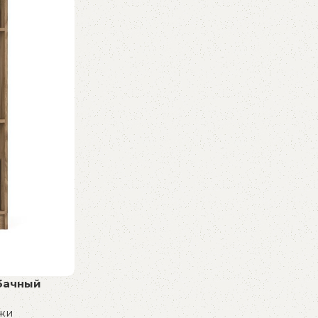
бачный
жи