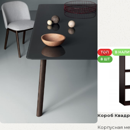
ТОП
В НАЛ
8 ШТ
Короб Квадр
Корпусная м