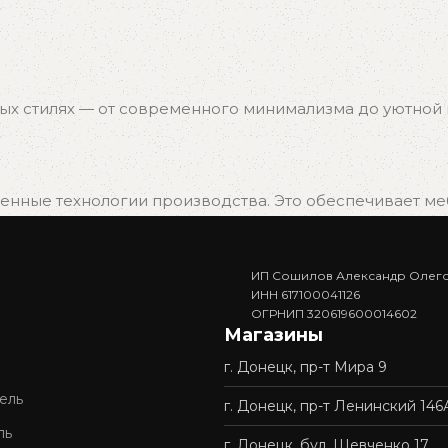
ых стилях — от современного минимализма до уютной к
нные технологии производства. Это обеспечивает мебе
ИП Сошилов Александр Олег
. Вам не придётся ждать изготовления — достаточно в
ИНН 617100041126
ОГРНИП 320619600014602
Магазины
г. Донецк, пр-т Мира 9
доставку и профессиональную сборку мебели. Покупка у 
ель
г. Донецк, пр-т Ленинский 146
ль
г. Донецк, бул. Шевченко 17