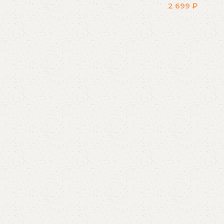
2 699
₽
Распродажа
В корзину
бестселлеров
Скидки на популярные модели!
К покупкам