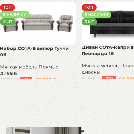
В корзину
В корзину
ТОП
ТОП
В НАЛИЧИИ
В НАЛИЧИИ
2 ШТ
3 ШТ
Диван СОтА-Капри 
Набор СОтА-8 велюр Гуччи
Леонардо 16
06
Мягкая мебель
,
Прям
Мягкая мебель
,
Прямые
диваны
диваны
44 99
64 999
₽
-31%
66 999
₽
69 999
₽
-4%
В корзину