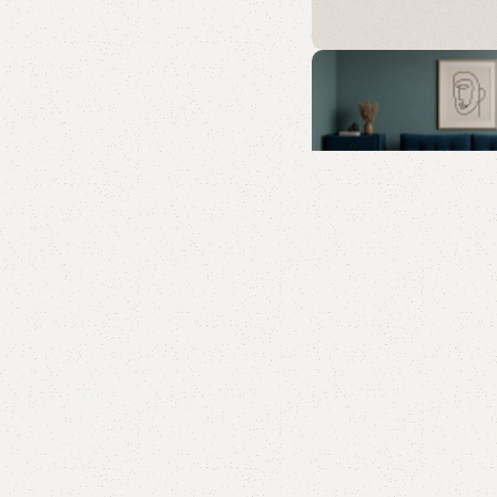
СОтА
Создаём пространс
которое хочется
возвращаться