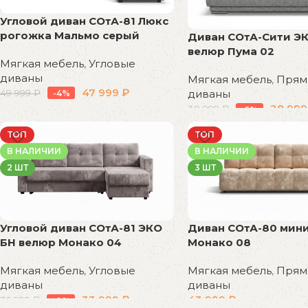
Угловой диван СОтА-81 Люкс
рогожка Мальмо серый
Диван СОтА-Сити Э
велюр Пума 02
Мягкая мебель
,
Угловые
диваны
Мягкая мебель
,
Прям
47 999
₽
49 999
₽
диваны
-4%
28 99
30 999
₽
-6%
В корзину
В корзину
ТОП
ТОП
В НАЛИЧИИ
В НАЛИЧИИ
2 ШТ
3 ШТ
Угловой диван СОтА-81 ЭКО
Диван СОтА-80 мин
БН велюр Монако 04
Монако 08
Мягкая мебель
,
Угловые
Мягкая мебель
,
Прям
диваны
диваны
33 999
₽
43 999
₽
36 999
₽
-8%