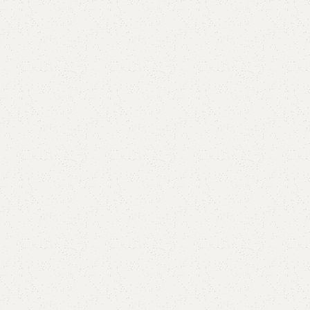
ЛЕКТ
 достойная
ров премиум-