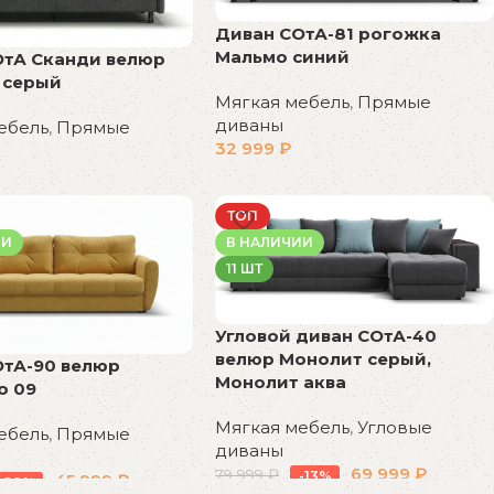
Диван СОтА-81 рогожка
Мальмо синий
ОтА Сканди велюр
 серый
Мягкая мебель
,
Прямые
диваны
ебель
,
Прямые
32 999
₽
В корзину
у
ТОП
ИИ
В НАЛИЧИИ
11 ШТ
Угловой диван СОтА-40
велюр Монолит серый,
ОтА-90 велюр
Монолит аква
о 09
Мягкая мебель
,
Угловые
ебель
,
Прямые
диваны
69 999
₽
79 999
₽
-13%
45 999
₽
-28%