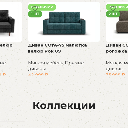
В корзин
В НАЛИЧИИ
В НАЛИЧ
1 ШТ
2 ШТ
велюр
Диван СОтА-75 малютка
Диван С
велюр Рок 09
рогожка 
ые
Мягкая мебель
,
Прямые
Мягкая м
диваны
диваны
9
₽
42 999
₽
35 999
₽
В корзину
В корзин
Коллекции