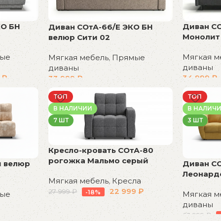
КО БН
Диван С
Диван СОтА-66/Е ЭКО БН
Монолит
велюр Сити 02
ые
Мягкая м
Мягкая мебель
,
Прямые
диваны
диваны
9
₽
34 999
₽
33 999
₽
В корзин
В корзину
ТОП
ТОП
В НАЛИЧИИ
В НАЛИЧ
7 ШТ
3 ШТ
Кресло-кровать СОтА-80
рогожка Мальмо серый
и велюр
Диван С
Леонард
Мягкая мебель
,
Кресла
22 999
₽
27 999
₽
-18%
ые
Мягкая м
диваны
В корзину
63 999
₽