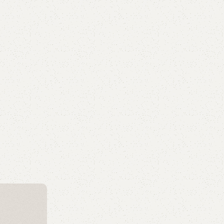
СЕ
Мебель,
интерье
класса