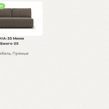
В корзину
у
ИИ
ОтА-35 Мини
Бинго 05
ебель
,
Прямые
у