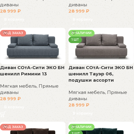
диваны
диваны
28 999
₽
28 999
₽
В корзину
В корзину
ПОД ЗАКАЗ
В НАЛИЧИИ
1 ШТ
Диван СОтА-Сити ЭКО БН
Диван СОтА-Сити ЭКО БН
шенилл Римини 13
шенилл Тауэр 06,
подушки ассорти
Мягкая мебель
,
Прямые
диваны
Мягкая мебель
,
Прямые
28 999
₽
диваны
28 999
₽
В корзину
В корзину
ПОД ЗАКАЗ
В НАЛИЧИИ
2 ШТ