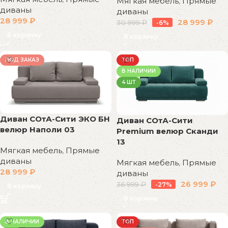
Мягкая мебель
,
Прямые
диваны
диваны
28 999
₽
28 999
₽
30 999
₽
-6%
В корзину
В корзину
ПОД ЗАКАЗ
ТОП
В НАЛИЧИИ
4 ШТ
Диван СОтА-Сити ЭКО БН
Диван СОтА-Сити
велюр Наполи 03
Premium велюр Сканди
13
Мягкая мебель
,
Прямые
диваны
Мягкая мебель
,
Прямые
28 999
₽
диваны
26 999
₽
36 999
₽
-27%
В корзину
В корзину
В НАЛИЧИИ
ТОП