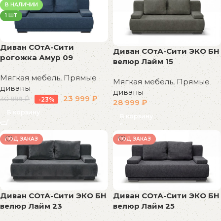
В НАЛИЧИИ
1 ШТ
Диван СОтА-Сити
Диван СОтА-Сити ЭКО БН
рогожка Амур 09
велюр Лайм 15
Мягкая мебель
,
Прямые
Мягкая мебель
,
Прямые
диваны
диваны
23 999
₽
30 999
₽
-23%
28 999
₽
В корзину
В корзину
ПОД ЗАКАЗ
ПОД ЗАКАЗ
Диван СОтА-Сити ЭКО БН
Диван СОтА-Сити ЭКО БН
велюр Лайм 23
велюр Лайм 25