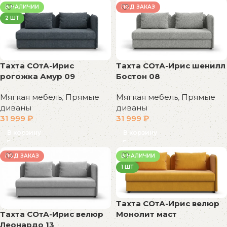
В НАЛИЧИИ
ПОД ЗАКАЗ
2 ШТ
Тахта СОтА-Ирис
Тахта СОтА-Ирис шенилл
рогожка Амур 09
Бостон 08
Мягкая мебель
,
Прямые
Мягкая мебель
,
Прямые
диваны
диваны
31 999
₽
31 999
₽
В корзину
В корзину
ПОД ЗАКАЗ
В НАЛИЧИИ
1 ШТ
Тахта СОтА-Ирис велюр
Тахта СОтА-Ирис велюр
Монолит маст
Леонардо 13