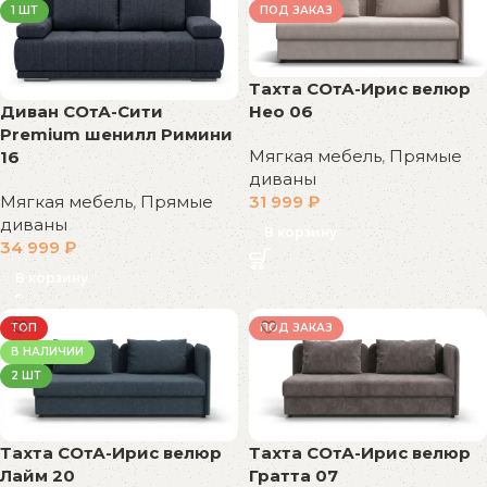
1 ШТ
ПОД ЗАКАЗ
Тахта СОтА-Ирис велюр
Диван СОтА-Сити
Нео 06
Premium шенилл Римини
Мягкая мебель
,
Прямые
16
диваны
Мягкая мебель
,
Прямые
31 999
₽
диваны
В корзину
34 999
₽
В корзину
ТОП
ПОД ЗАКАЗ
В НАЛИЧИИ
2 ШТ
Тахта СОтА-Ирис велюр
Тахта СОтА-Ирис велюр
Лайм 20
Гратта 07