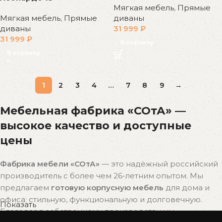
Мягкая мебель
,
Прямые
Мягкая мебель
,
Прямые
диваны
диваны
31 999
₽
31 999
₽
В корзину
В корзину
1
2
3
4
…
7
8
9
→
Мебельная фабрика «СОтА» —
высокое качество и доступные
цены
Фабрика мебели «СОтА»
— это надёжный российский
производитель с более чем 26-летним опытом. Мы
предлагаем
готовую корпусную мебель
для дома и
офиса: стильную, функциональную и долговечную.
Показать
Благодаря собственному производству мы