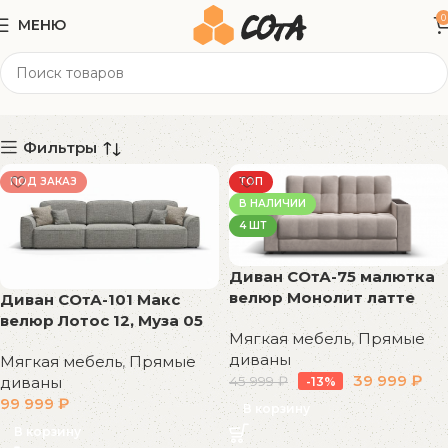
0
МЕНЮ
Прямые диваны
Категории
Фильтры
ПОД ЗАКАЗ
ТОП
В НАЛИЧИИ
4 ШТ
Диван СОтА-75 малютка
велюр Монолит латте
Диван СОтА-101 Макс
велюр Лотос 12, Муза 05
Мягкая мебель
,
Прямые
диваны
Мягкая мебель
,
Прямые
39 999
₽
45 999
₽
диваны
-13%
99 999
₽
В корзину
В корзину