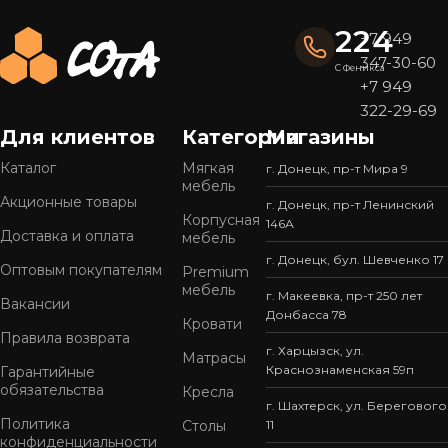
поддерживаем
оптимальное соотношение цены и
качества
без наценок посредников.
224
+7 949
347-30-60
Почему выбирают мебель «СОтА»?
С Феникса
+7 949
322-29-69
Широкий ассортимент
Для клиентов
Категории
Магазины
У нас представлен
большой выбор мебели
в
популярных стилях — от современного минимализма
Каталог
Мягкая
г. Донецк, пр-т Мира 9
мебель
до уютной классики. Готовые решения подойдут для
Акционные товары
г. Донецк, пр-т Ленинский
кухни, спальни, гостиной, прихожей или офиса.
Корпусная
146А
Доставка и оплата
мебель
Качество, проверенное временем
г. Донецк, бул. Шевченко 17
Оптовым покупателям
Premium
Мы используем только
надежные материалы
и
мебель
г. Макеевка, пр-т 250 лет
современные технологии производства. Это
Вакансии
Донбасса 78
Кровати
обеспечивает мебели прочность, устойчивость к
Правила возврата
износу и привлекательный внешний вид на долгие
г. Харцызск, ул.
Матрасы
Краснознаменская 59п
Гарантийные
годы.
обязательства
Кресла
г. Шахтерск, ул. Берегового
Готовые решения — быстро и удобно
Политика
Столы
11
конфиденциальности
Вся мебель «СОтА» уже в наличии и готова к отправке.