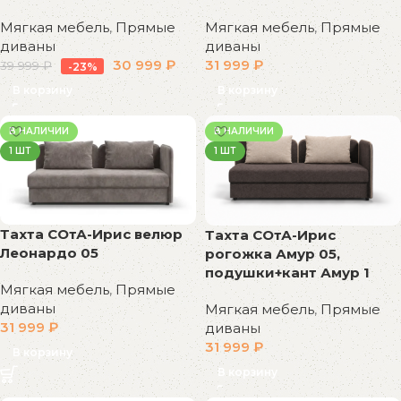
Мягкая мебель
,
Прямые
Мягкая мебель
,
Прямые
диваны
диваны
30 999
₽
31 999
₽
39 999
₽
-23%
В корзину
В корзину
В НАЛИЧИИ
В НАЛИЧИИ
1 ШТ
1 ШТ
Тахта СОтА-Ирис велюр
Тахта СОтА-Ирис
Леонардо 05
рогожка Амур 05,
подушки+кант Амур 1
Мягкая мебель
,
Прямые
диваны
Мягкая мебель
,
Прямые
31 999
₽
диваны
31 999
₽
В корзину
В корзину