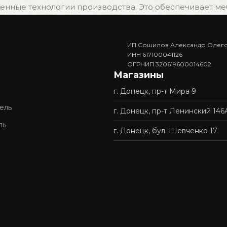
нные технологии производства. Это обеспечивает мебе
ИП Сошилов Александр Олег
. Вам не придётся ждать изготовления — достаточно в
ИНН 617100041126
ОГРНИП 320619600014602
Магазины
г. Донецк, пр-т Мира 9
доставку и профессиональную сборку мебели. Покупка у 
ель
г. Донецк, пр-т Ленинский 146
ль
г. Донецк, бул. Шевченко 17
ордимся нашей репутацией и стремимся сделать качес