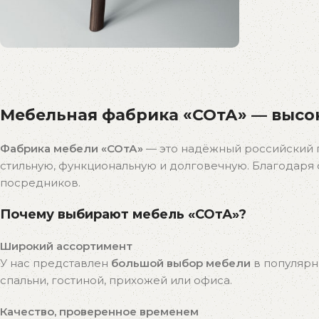
Распродажа
бестселлеров
Мебельная фабрика «СОтА» — высок
Скидки на популярные модели!
К покупкам
Фабрика мебели «СОтА»
— это надёжный российский 
стильную, функциональную и долговечную. Благодар
посредников.
Почему выбирают мебель «СОтА»?
Широкий ассортимент
У нас представлен
большой выбор мебели
в популярн
спальни, гостиной, прихожей или офиса.
Качество, проверенное временем