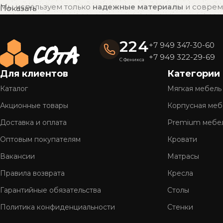
Мы используем только
надежные материалы
и совреме
Показать
привлекательный внешний вид на долгие годы.
Готовые решения — быстро и удобно
224
+7 949 347-30-60
Вся мебель «СОтА» уже в наличии и готова к отправке
+7 949 322-29-69
С Феникса
доставку.
Для клиентов
Категории
Полное обслуживание
Каталог
Мягкая мебель
Мы предлагаем
комплексный сервис
: консультацию, 
Акционные товары
Корпусная меб
Более 26 лет на рынке
Доставка и оплата
Premium мебе
Оптовым покупателям
Кровати
Нам доверяют тысячи клиентов по всей стране. Мы г
Вакансии
Матрасы
Правила возврата
Кресла
Гарантийные обязательства
Столы
Политика конфиденциальности
Стенки