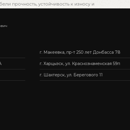
ли прочность, устойчивость к износу и
ович
ыбрать подходящий вариант, и мы быстро организуем
г. Макеевка, пр-т 250 лет Донбасса 78
нас — это удобно, быстро и без лишних хлопот.
А
г. Харцызск, ул. Краснознаменская 59п
г. Шахтерск, ул. Берегового 11
твенную мебель доступной каждому.