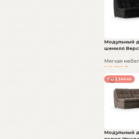
Модульный ди
шенилл Верс
Мягкая мебе
149 999
₽
В корзину
ПОД ЗАКАЗ
Модульный ди
велюр Ирида