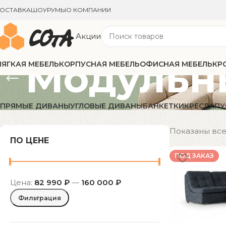
ОСТАВКА
ШОУРУМЫ
О КОМПАНИИ
Акции
Модульн
ЯГКАЯ МЕБЕЛЬ
КОРПУСНАЯ МЕБЕЛЬ
ОФИСНАЯ МЕБЕЛЬ
КР
ПРЯМЫЕ ДИВАНЫ
УГЛОВЫЕ ДИВАНЫ
БАНКЕТКИ
КРЕСЛА
П
Показаны все 
ПО ЦЕНЕ
ПОД ЗАКАЗ
Цена:
82 990 ₽
—
160 000 ₽
Фильтрация