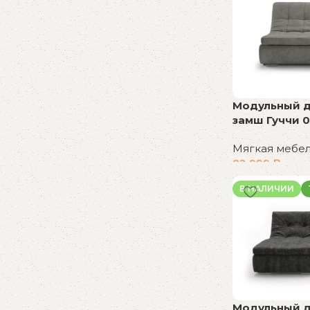
К покупкам
Модульный ди
замш Гуччи 
Мягкая мебе
82 999
₽
В корзину
В НАЛИЧИИ
Модульный ди