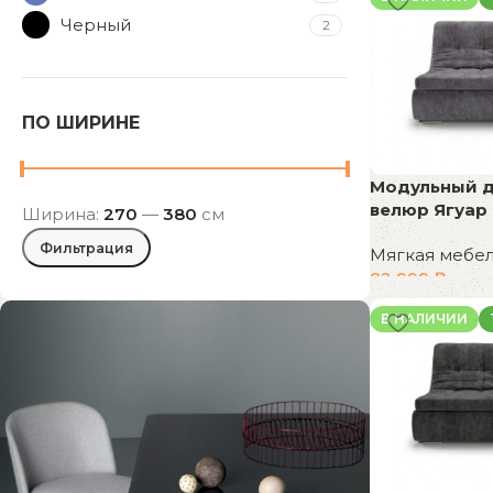
Черный
2
ПО ШИРИНЕ
Модульный ди
велюр Ягуар
Ширина:
270
—
380
см
Фильтрация
Мягкая мебе
82 999
₽
В корзину
В НАЛИЧИИ