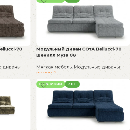
llucci-70
Модульный диван СОтА Bellucci-70
шенилл Муза 08
е диваны
Мягкая мебель
,
Модульные диваны
82 999
₽
В корзину
В НАЛИЧИИ
2 ШТ