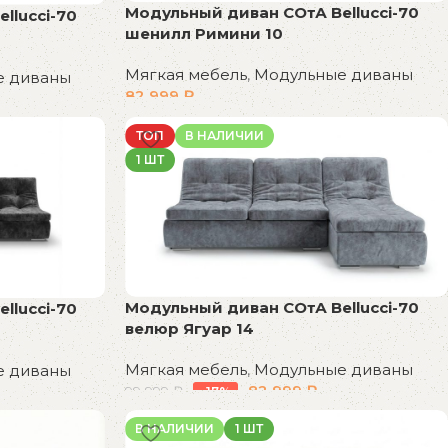
Модульный диван СОтА Bellucci-70
llucci-70
шенилл Римини 10
Мягкая мебель
,
Модульные диваны
е диваны
82 999
₽
В корзину
ТОП
В НАЛИЧИИ
1 ШТ
Модульный диван СОтА Bellucci-70
llucci-70
велюр Ягуар 14
Мягкая мебель
,
Модульные диваны
е диваны
82 999
₽
99 999
₽
-17%
В корзину
В НАЛИЧИИ
1 ШТ