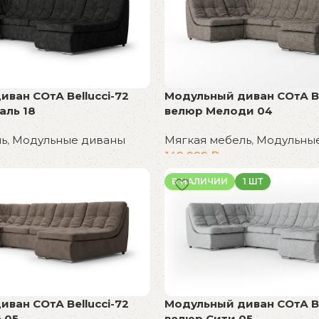
ван СОтА Bellucci-72
Модульный диван СОтА Be
аль 18
велюр Мелоди 04
ль
,
Модульные диваны
Мягкая мебель
,
Модульны
149 999
₽
В корзину
В НАЛИЧИИ
1 ШТ
ван СОтА Bellucci-72
Модульный диван СОтА Be
 05
велюр Сити 05