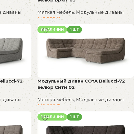
Мягкая мебель
,
Модульные диваны
е диваны
149 999
₽
В корзину
В НАЛИЧИИ
1 ШТ
llucci-72
Модульный диван СОтА Bellucci-72
велюр Сити 02
е диваны
Мягкая мебель
,
Модульные диваны
149 999
₽
В корзину
В НАЛИЧИИ
1 ШТ