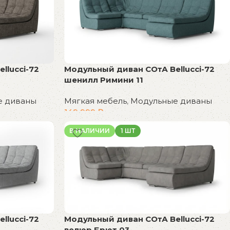
llucci-72
Модульный диван СОтА Bellucci-72
шенилл Римини 11
е диваны
Мягкая мебель
,
Модульные диваны
149 999
₽
В корзину
В НАЛИЧИИ
1 ШТ
Модульный диван СОтА Bellucci-72
llucci-72
велюр Брют 03