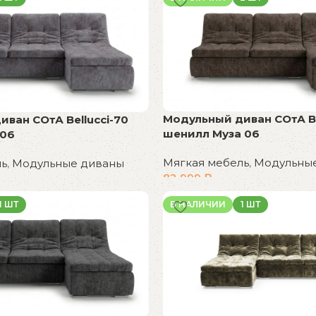
Модульный диван СОтА Be
ван СОтА Bellucci-70
шенилл Муза 06
 06
Мягкая мебель
,
Модульны
ль
,
Модульные диваны
82 999
₽
В корзину
1 ШТ
В НАЛИЧИИ
1 ШТ