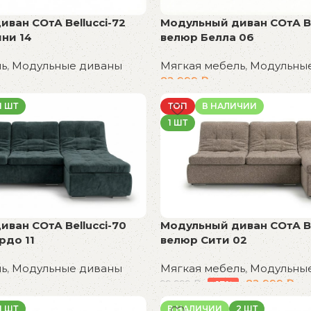
ван СОтА Bellucci-72
Модульный диван СОтА Be
ни 14
велюр Белла 06
ль
,
Модульные диваны
Мягкая мебель
,
Модульны
82 999
₽
В корзину
1 ШТ
ТОП
В НАЛИЧИИ
1 ШТ
ван СОтА Bellucci-70
Модульный диван СОтА Be
рдо 11
велюр Сити 02
ль
,
Модульные диваны
Мягкая мебель
,
Модульны
82 999
₽
99 999
₽
-17%
В корзину
1 ШТ
В НАЛИЧИИ
2 ШТ