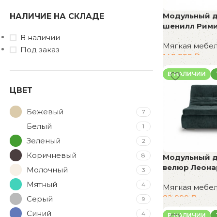
Модульный ди
НАЛИЧИЕ НА СКЛАДЕ
шенилл Рими
В наличии
Мягкая мебе
Под заказ
149 999
₽
В корзину
В НАЛИЧИИ
ЦВЕТ
Бежевый
7
Белый
1
Зеленый
2
Коричневый
8
Модульный ди
велюр Леона
Молочный
3
Мятный
4
Мягкая мебе
82 999
₽
Серый
9
В корзину
Синий
4
В НАЛИЧИИ