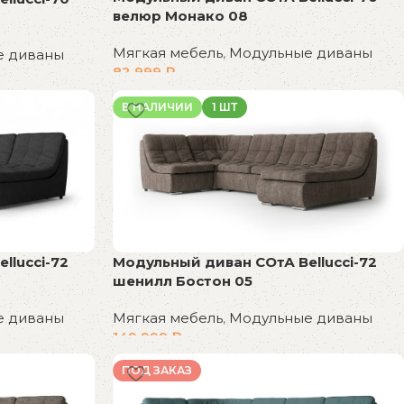
велюр Монако 08
Мягкая мебель
,
Модульные диваны
е диваны
82 999
₽
В корзину
В НАЛИЧИИ
1 ШТ
llucci-72
Модульный диван СОтА Bellucci-72
шенилл Бостон 05
е диваны
Мягкая мебель
,
Модульные диваны
149 999
₽
В корзину
ПОД ЗАКАЗ