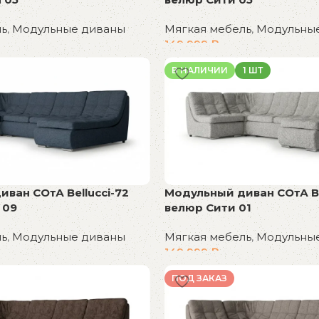
ль
,
Модульные диваны
Мягкая мебель
,
Модульны
149 999
₽
В корзину
В НАЛИЧИИ
1 ШТ
ван СОтА Bellucci-72
Модульный диван СОтА Be
 09
велюр Сити 01
ль
,
Модульные диваны
Мягкая мебель
,
Модульны
149 999
₽
В корзину
ПОД ЗАКАЗ