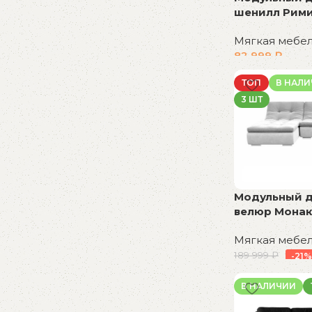
шенилл Рими
Мягкая мебе
82 999
₽
В корзину
ТОП
В НАЛ
3 ШТ
Модульный ди
велюр Монак
Мягкая мебе
189 999
₽
-21%
В корзину
В НАЛИЧИИ