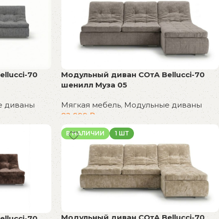
llucci-70
Модульный диван СОтА Bellucci-70
шенилл Муза 05
е диваны
Мягкая мебель
,
Модульные диваны
82 999
₽
В корзину
В НАЛИЧИИ
1 ШТ
Модульный диван СОтА Bellucci-70
llucci-70