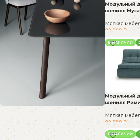
Модульный ди
шенилл Муза
Мягкая мебе
82 999
₽
В корзину
В НАЛИЧИИ
Модульный ди
шенилл Рими
Мягкая мебе
Распродажа
82 999
₽
бестселлеров
В корзину
В НАЛИЧИИ
Скидки на популярные модели!