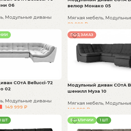
ни 06
велюр Монако 05
ль
,
Модульные диваны
Мягкая мебель
,
Модульны
82 999
₽
В корзину
ИЧИИ
ПОД ЗАКАЗ
ван СОтА Bellucci-72
Модульный диван СОтА Be
о 02
шенилл Муза 10
ль
,
Модульные диваны
Мягкая мебель
,
Модульны
149 999
₽
149 999
₽
В корзину
1 ШТ
В НАЛИЧИИ
1 ШТ