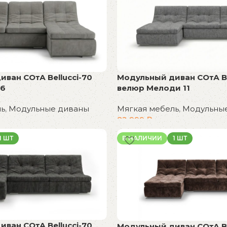
Модульный диван СОтА Be
ван СОтА Bellucci-70
велюр Мелоди 11
06
Мягкая мебель
,
Модульны
ль
,
Модульные диваны
82 999
₽
В корзину
1 ШТ
В НАЛИЧИИ
1 ШТ
ван СОтА Bellucci-70
Модульный диван СОтА Be