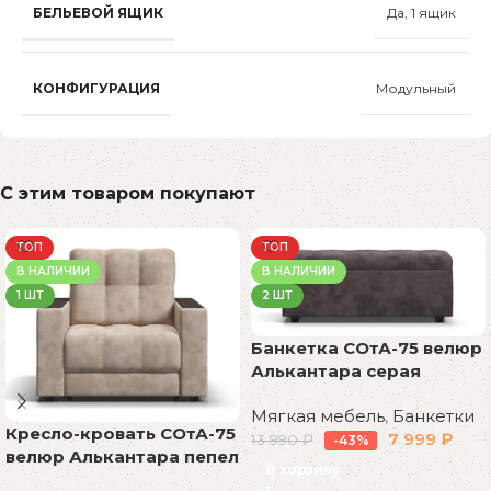
БЕЛЬЕВОЙ ЯЩИК
Да, 1 ящик
КОНФИГУРАЦИЯ
Модульный
С этим товаром покупают
ТОП
ТОП
В НАЛИЧИИ
В НАЛИЧИИ
1 ШТ
2 ШТ
Банкетка СОтА-75 велюр
Алькантара серая
Мягкая мебель
,
Банкетки
Кресло-кровать СОтА-75
7 999
₽
13 990
₽
-43%
велюр Алькантара пепел
В корзину