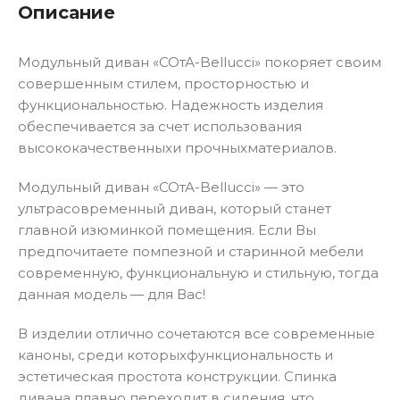
Описание
Модульный диван «СОтА-Bellucci» покоряет своим
совершенным стилем, просторностью и
функциональностью. Надежность изделия
обеспечивается за счет использования
высококачественныxи прочныxматериалов.
Модульный диван «СОтА-Bellucci» — это
ультрасовременный диван, который станет
главной изюминкой помещения. Если Вы
предпочитаете помпезной и старинной мебели
современную, функциональную и стильную, тогда
данная модель — для Вас!
В изделии отлично сочетаются все современные
каноны, среди которыxфункциональность и
эстетическая простота конструкции. Спинка
дивана плавно переходит в сидения, что