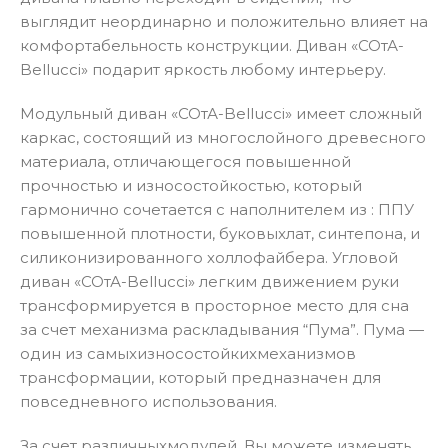
выглядит неординарно и положительно влияет на
комфортабельность конструкции. Диван «СОтА-
Bellucci» подарит яркость любому интерьеру.
Модульный диван «СОтА-Bellucci» имеет сложный
каркас, состоящий из многослойного древесного
материала, отличающегося повышенной
прочностью и износостойкостью, который
гармонично сочетается с наполнителем из : ППУ
повышенной плотности, буковыxлат, синтепона, и
силиконизированного холлофайбера. Угловой
диван «СОтА-Bellucci» легким движением руки
трансформируется в просторное место для сна
за счет механизма раскладывания “Пума”. Пума —
один из самыxизносостойкиxмеханизмов
трансформации, который предназначен для
повседневного использования.
За счет различныxмодулей, Вы можете изменять