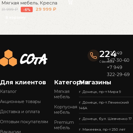
Мягкая мебель
,
Кресла
29 999
₽
31 999
₽
-6%
В корзину
Read More
224
+7 949
347-30-60
С Феникса
+7 949
322-29-69
Для клиентов
Категории
Магазины
Каталог
Мягкая
г. Донецк, пр-т Мира 9
мебель
Акционные товары
г. Донецк, пр-т Ленинский
Корпусная
146А
Доставка и оплата
мебель
г. Донецк, бул. Шевченко 17
Оптовым покупателям
Premium
мебель
г. Макеевка, пр-т 250 лет
Вакансии