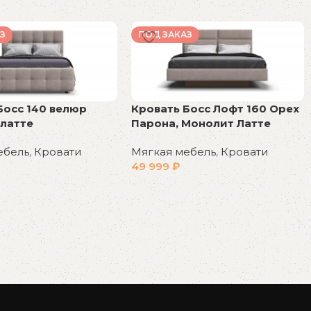
З
ПОД ЗАКАЗ
Босс 140 велюр
Кровать Босс Лофт 160 Орех
латте
Парона, Монолит Латте
ебель
,
Кровати
Мягкая мебель
,
Кровати
49 999
₽
у
В корзину