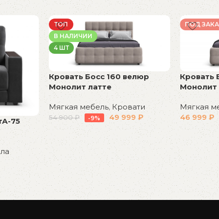
ТОП
ПОД ЗАКА
В НАЛИЧИИ
4 ШТ
Кровать Босс 160 велюр
Кровать 
Монолит латте
Монолит 
Мягкая мебель
,
Кровати
Мягкая м
49 999
₽
46 999
₽
54 900
₽
-9%
тА-75
В корзину
В корзин
ла