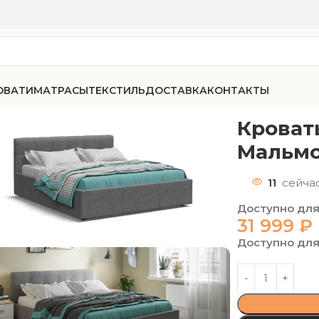
ОВАТИ
МАТРАСЫ
ТЕКСТИЛЬ
ДОСТАВКА
КОНТАКТЫ
200 рогожка Мальмо серая
Кроват
Мальмо
11
сейча
Доступно для
31 999
₽
Доступно для