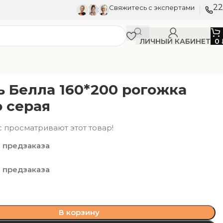
22
Свяжитесь с экспертами
ЛИЧНЫЙ КАБИНЕТ
0
ь Белла 160*200 рогожка
 серая
с просматривают этот товар!
 предзаказа
 предзаказа
В корзину