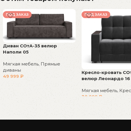
ПОД ЗАКАЗ
ПОД ЗАКАЗ
Диван СОтА-35 велюр
Наполи 05
Мягкая мебель
,
Прямые
диваны
Кресло-кровать СО
49 999
₽
велюр Леонардо 16
В корзину
Мягкая мебель
,
Крес
30 999
₽
В корзину
Read More