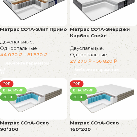
Матрас СОтА-Элит Примо
Матрас СОтА-Энерджи
Карбон Спейс
Двуспальные
,
Односпальные
Двуспальные
,
44 070
₽
–
81 870
₽
Односпальные
27 270
₽
–
56 820
₽
Выберите параметры
Выберите параметры
ТОП
ТОП
В НАЛИЧИИ
В НАЛИЧИИ
20 ШТ
20 ШТ
Матрас СОтА-Осло
Матрас СОтА-Осло
90*200
160*200