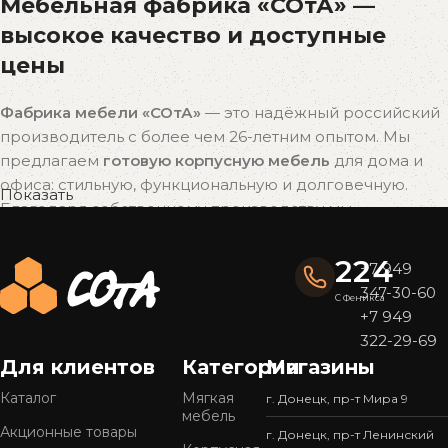
Мебельная фабрика «СОтА» —
высокое качество и доступные
цены
Фабрика мебели «СОтА»
— это надёжный российский
производитель с более чем 26-летним опытом. Мы
предлагаем
готовую корпусную мебель
для дома и
офиса: стильную, функциональную и долговечную.
Показать
Благодаря собственному производству мы
поддерживаем
оптимальное соотношение цены и
качества
без наценок посредников.
224
+7 949
347-30-60
Почему выбирают мебель «СОтА»?
С Феникса
+7 949
322-29-69
Широкий ассортимент
Для клиентов
Категории
Магазины
У нас представлен
большой выбор мебели
в
популярных стилях — от современного минимализма
Каталог
Мягкая
г. Донецк, пр-т Мира 9
мебель
до уютной классики. Готовые решения подойдут для
Акционные товары
г. Донецк, пр-т Ленинский
кухни, спальни, гостиной, прихожей или офиса.