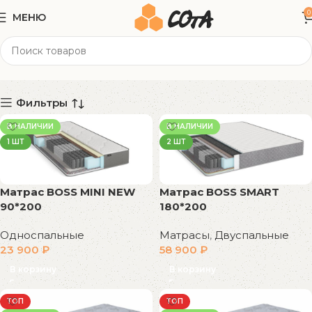
0
МЕНЮ
Матрасы
Категории
Фильтры
В НАЛИЧИИ
В НАЛИЧИИ
1 ШТ
2 ШТ
Матрас BOSS MINI NEW
Матрас BOSS SMART
90*200
180*200
Односпальные
Матрасы
,
Двуспальные
23 900
₽
58 900
₽
В корзину
В корзину
ТОП
ТОП