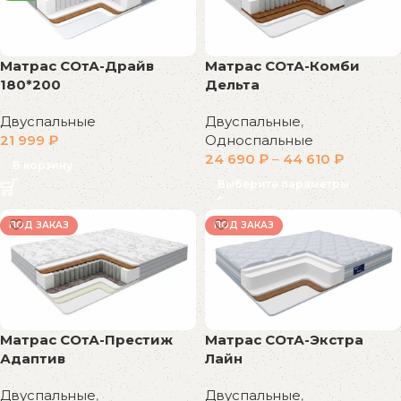
Матрас СОтА-Драйв
Матрас СОтА-Комби
180*200
Дельта
Двуспальные
Двуспальные
,
21 999
₽
Односпальные
24 690
₽
–
44 610
₽
В корзину
Выберите параметры
ПОД ЗАКАЗ
ПОД ЗАКАЗ
Матрас СОтА-Престиж
Матрас СОтА-Экстра
Адаптив
Лайн
Двуспальные
,
Двуспальные
,