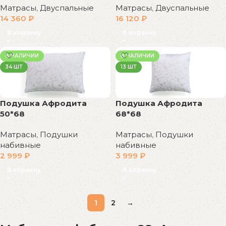
Матрасы
,
Двуспальные
Матрасы
,
Двуспальные
14 360
₽
16 120
₽
В корзину
В корзину
В НАЛИЧИИ
В НАЛИЧИИ
34 ШТ
13 ШТ
Подушка Афродита
Подушка Афродита
50*68
68*68
Матрасы
,
Подушки
Матрасы
,
Подушки
набивные
набивные
2 999
₽
3 999
₽
В корзину
В корзину
1
2
→