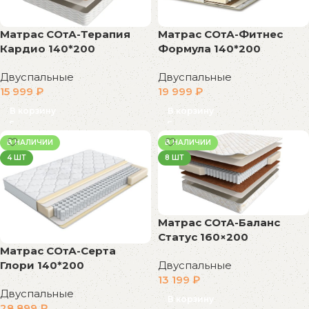
Матрас СОтА-Терапия
Матрас СОтА-Фитнес
Кардио 140*200
Формула 140*200
Двуспальные
Двуспальные
15 999
₽
19 999
₽
В корзину
В корзину
В НАЛИЧИИ
В НАЛИЧИИ
4 ШТ
8 ШТ
Матрас СОтА-Баланс
Статус 160×200
Матрас СОтА-Серта
Глори 140*200
Двуспальные
13 199
₽
Двуспальные
В корзину
28 899
₽