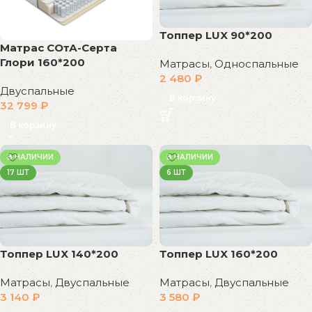
Топпер LUX 90*200
Матрас СОтА-Серта
Глори 160*200
Матрасы
,
Односпальные
2 480
₽
Двуспальные
В корзину
32 799
₽
В корзину
В НАЛИЧИИ
В НАЛИЧИИ
17 ШТ
6 ШТ
Топпер LUX 140*200
Топпер LUX 160*200
Матрасы
,
Двуспальные
Матрасы
,
Двуспальные
3 140
₽
3 580
₽