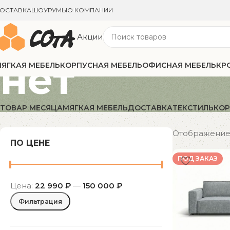
ОСТАВКА
ШОУРУМЫ
О КОМПАНИИ
Акции
нет
ЯГКАЯ МЕБЕЛЬ
КОРПУСНАЯ МЕБЕЛЬ
ОФИСНАЯ МЕБЕЛЬ
КР
ТОВАР МЕСЯЦА
МЯГКАЯ МЕБЕЛЬ
ДОСТАВКА
ТЕКСТИЛЬ
КОР
Отображение 
ПО ЦЕНЕ
ПОД ЗАКАЗ
Цена:
22 990 ₽
—
150 000 ₽
Фильтрация