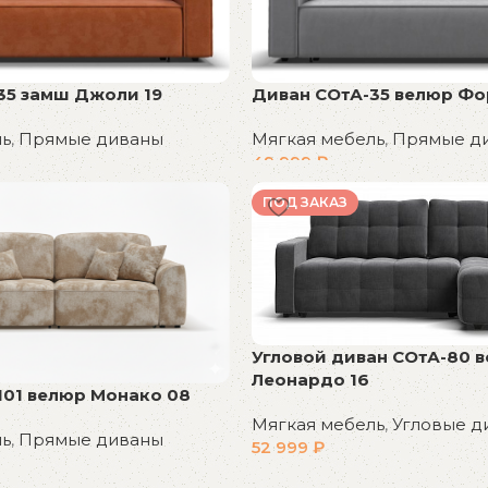
35 замш Джоли 19
Диван СОтА-35 велюр Фор
ль
,
Прямые диваны
Мягкая мебель
,
Прямые д
49 999
₽
В корзину
ПОД ЗАКАЗ
Угловой диван СОтА-80 
Леонардо 16
101 велюр Монако 08
Мягкая мебель
,
Угловые д
ль
,
Прямые диваны
52 999
₽
В корзину