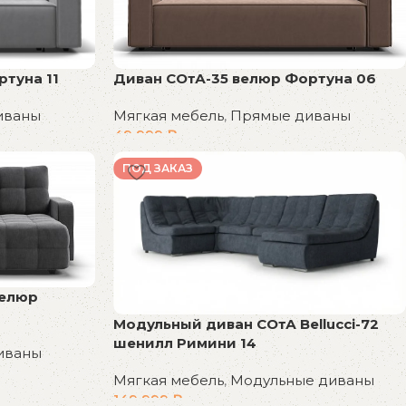
туна 11
Диван СОтА-35 велюр Фортуна 06
иваны
Мягкая мебель
,
Прямые диваны
49 999
₽
В корзину
ПОД ЗАКАЗ
велюр
Модульный диван СОтА Bellucci-72
шенилл Римини 14
иваны
Мягкая мебель
,
Модульные диваны
149 999
₽