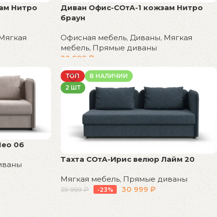
ам Нитро
Диван Офис-СОтА-1 кожзам Нитро
браун
Мягкая
Офисная мебель
,
Диваны
,
Мягкая
мебель
,
Прямые диваны
22 999
₽
В корзину
ТОП
В НАЛИЧИИ
2 ШТ
Нео 06
Тахта СОтА-Ирис велюр Лайм 20
иваны
Мягкая мебель
,
Прямые диваны
30 999
₽
39 999
₽
-23%
В корзину