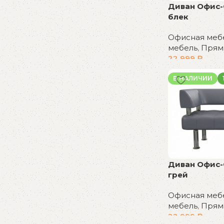
Диван Офис-
бестселлеров
блек
Скидки на популярные модели!
Офисная меб
К покупкам
мебель
,
Прям
22 999
₽
В корзину
В НАЛИЧИИ
Диван Офис-
грей
Офисная меб
мебель
,
Прям
22 999
₽