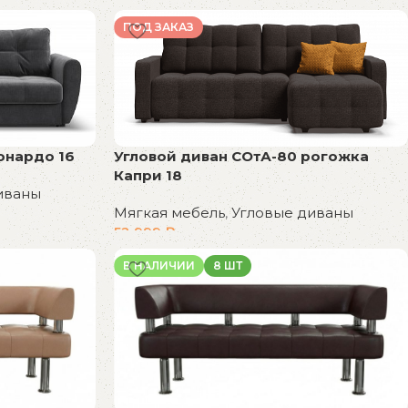
В корзину
ПОД ЗАКАЗ
онардо 16
Угловой диван СОтА-80 рогожка
Капри 18
иваны
Мягкая мебель
,
Угловые диваны
52 999
₽
В корзину
В НАЛИЧИИ
8 ШТ