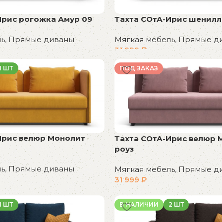
Ирис рогожка Амур 09
Тахта СОтА-Ирис шенилл
ль
,
Прямые диваны
Мягкая мебель
,
Прямые д
31 999
₽
В корзину
1 ШТ
ПОД ЗАКАЗ
Ирис велюр Монолит
Тахта СОтА-Ирис велюр 
роуз
ль
,
Прямые диваны
Мягкая мебель
,
Прямые д
31 999
₽
В корзину
1 ШТ
В НАЛИЧИИ
2 ШТ