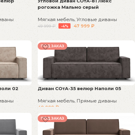
Угловой диван СОтА-81 Люкс
велюр
рогожка Мальмо серый
Мягкая мебель
,
Угловые диваны
иваны
47 999
₽
49 999
₽
-4%
В корзину
ПОД ЗАКАЗ
поли 02
Диван СОтА-35 велюр Наполи 05
иваны
Мягкая мебель
,
Прямые диваны
49 999
₽
В корзину
ПОД ЗАКАЗ