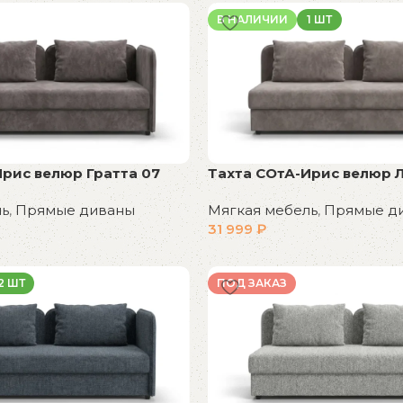
В НАЛИЧИИ
1 ШТ
Ирис велюр Гратта 07
Тахта СОтА-Ирис велюр 
ль
,
Прямые диваны
Мягкая мебель
,
Прямые д
31 999
₽
В корзину
2 ШТ
ПОД ЗАКАЗ