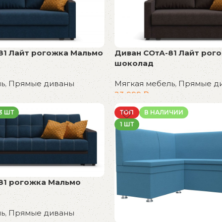
81 Лайт рогожка Мальмо
Диван СОтА-81 Лайт рог
шоколад
ль
,
Прямые диваны
Мягкая мебель
,
Прямые д
23 999
₽
В корзину
3 ШТ
ТОП
В НАЛИЧИИ
1 ШТ
81 рогожка Мальмо
ль
,
Прямые диваны