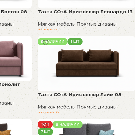
 Бостон 08
Тахта СОтА-Ирис велюр Леонардо 13
иваны
Мягкая мебель
,
Прямые диваны
31 999
₽
В корзину
В НАЛИЧИИ
1 ШТ
Монолит
Тахта СОтА-Ирис велюр Лайм 08
иваны
Мягкая мебель
,
Прямые диваны
30 999
₽
В корзину
ТОП
В НАЛИЧИИ
7 ШТ