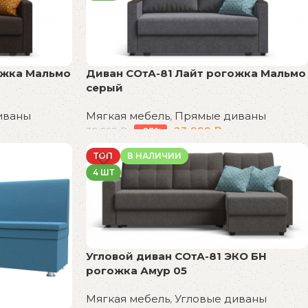
ожка Мальмо
Диван СОтА-81 Лайт рогожка Мальмо
серый
иваны
Мягкая мебель
,
Прямые диваны
23 999
₽
30 999
₽
-23%
В корзину
ТОП
В НАЛИЧИИ
4 ШТ
Угловой диван СОтА-81 ЭКО БН
рогожка Амур 05
Мягкая мебель
,
Угловые диваны