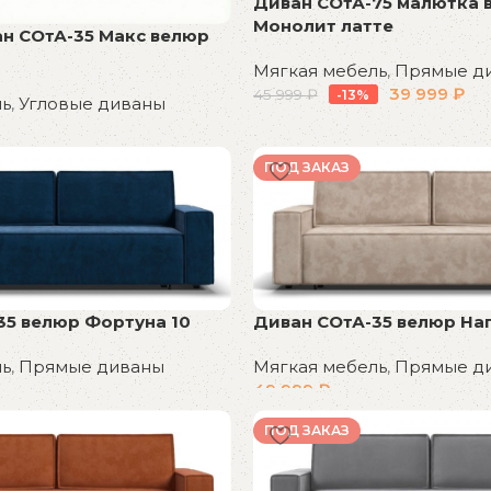
Диван СОтА-75 малютка 
Монолит латте
ан СОтА-35 Макс велюр
Мягкая мебель
,
Прямые д
39 999
₽
45 999
₽
-13%
ль
,
Угловые диваны
В корзину
ПОД ЗАКАЗ
35 велюр Фортуна 10
Диван СОтА-35 велюр На
ль
,
Прямые диваны
Мягкая мебель
,
Прямые д
49 999
₽
В корзину
ПОД ЗАКАЗ