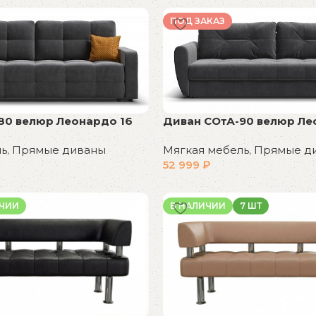
ПОД ЗАКАЗ
80 велюр Леонардо 16
Диван СОтА-90 велюр Ле
ль
,
Прямые диваны
Мягкая мебель
,
Прямые д
52 999
₽
В корзину
ИЧИИ
В НАЛИЧИИ
7 ШТ