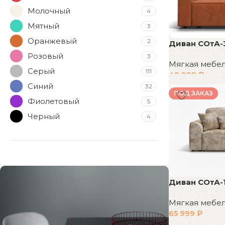
Молочный
4
Мятный
3
Оранжевый
2
Диван СОтА-
Розовый
3
Мягкая мебе
Серый
111
49 999
₽
Синий
32
В корзину
ПОД ЗАКАЗ
Фиолетовый
5
Черный
4
Диван СОтА-
Мягкая мебе
65 999
₽