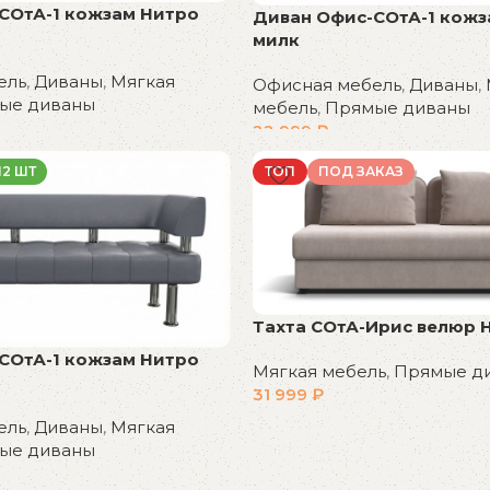
СОтА-1 кожзам Нитро
Диван Офис-СОтА-1 кожз
милк
ель
,
Диваны
,
Мягкая
Офисная мебель
,
Диваны
,
ые диваны
мебель
,
Прямые диваны
22 999
₽
В корзину
12 ШТ
ТОП
ПОД ЗАКАЗ
Тахта СОтА-Ирис велюр 
СОтА-1 кожзам Нитро
Мягкая мебель
,
Прямые д
31 999
₽
ель
,
Диваны
,
Мягкая
В корзину
ые диваны