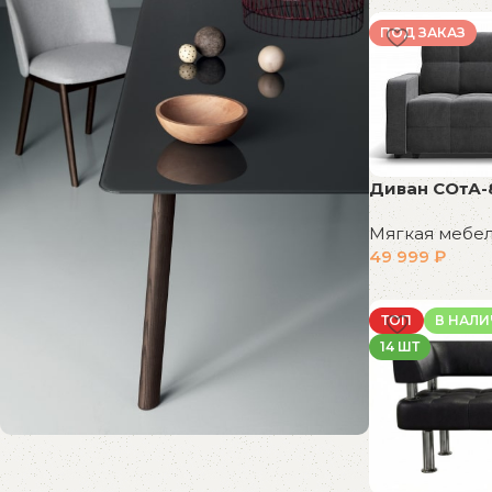
В корзину
ПОД ЗАКАЗ
Диван СОтА-
Мягкая мебе
49 999
₽
В корзину
ТОП
В НАЛ
14 ШТ
Распродажа