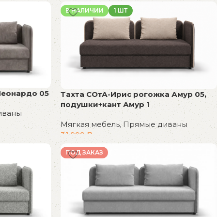
В НАЛИЧИИ
1 ШТ
Леонардо 05
Тахта СОтА-Ирис рогожка Амур 05,
подушки+кант Амур 1
иваны
Мягкая мебель
,
Прямые диваны
31 999
₽
В корзину
ПОД ЗАКАЗ