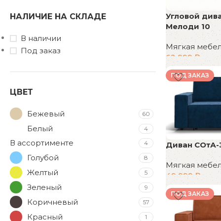
Угловой див
НАЛИЧИЕ НА СКЛАДЕ
Мелоди 10
В наличии
Мягкая мебе
Под заказ
62 999
₽
В корзину
ПОД ЗАКАЗ
ЦВЕТ
Бежевый
60
Белый
4
В ассортименте
4
Диван СОтА-
Голубой
8
Мягкая мебе
Желтый
5
49 999
₽
Зеленый
9
В корзину
ПОД ЗАКАЗ
Коричневый
57
Красный
1