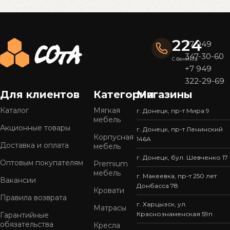
Read More
224
+7 949
347-30-60
С Феникса
+7 949
322-29-69
Для клиентов
Категории
Магазины
Каталог
Мягкая
г. Донецк, пр-т Мира 9
мебель
Акционные товары
г. Донецк, пр-т Ленинский
Корпусная
146А
Доставка и оплата
мебель
г. Донецк, бул. Шевченко 17
Оптовым покупателям
Premium
мебель
г. Макеевка, пр-т 250 лет
Вакансии
Донбасса 78
Кровати
Правила возврата
г. Харцызск, ул.
Матрасы
Краснознаменская 59п
Гарантийные
обязательства
Кресла