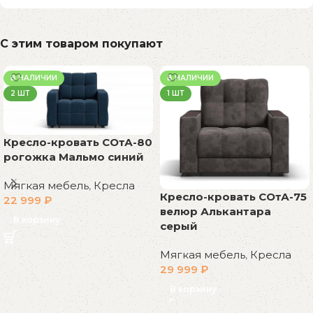
С этим товаром покупают
В НАЛИЧИИ
В НАЛИЧИИ
2 ШТ
1 ШТ
Кресло-кровать СОтА-80
рогожка Мальмо синий
Мягкая мебель
,
Кресла
Кресло-кровать СОтА-75
22 999
₽
велюр Алькантара
В корзину
серый
Мягкая мебель
,
Кресла
29 999
₽
В корзину