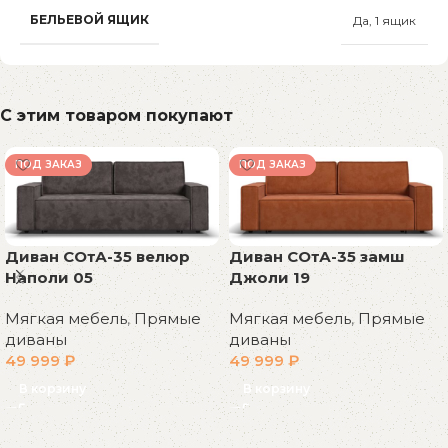
БЕЛЬЕВОЙ ЯЩИК
Да, 1 ящик
С этим товаром покупают
ПОД ЗАКАЗ
ПОД ЗАКАЗ
Диван СОтА-35 велюр
Диван СОтА-35 замш
Наполи 05
Джоли 19
Мягкая мебель
,
Прямые
Мягкая мебель
,
Прямые
диваны
диваны
49 999
₽
49 999
₽
В корзину
В корзину
Read More