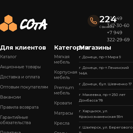
224
+7 949
347-30-60
С Феникса
+7 949
322-29-69
Для клиентов
Категории
Магазины
Каталог
Мягкая
г. Донецк, пр-т Мира 9
мебель
Акционные товары
г. Донецк, пр-т Ленинский
Корпусная
146А
Доставка и оплата
мебель
г. Донецк, бул. Шевченко 17
Оптовым покупателям
Premium
мебель
г. Макеевка, пр-т 250 лет
Вакансии
Донбасса 78
Кровати
Правила возврата
г. Харцызск, ул.
Матрасы
Краснознаменская 59п
Гарантийные
обязательства
Кресла
г. Шахтерск, ул. Берегового
Политика
11