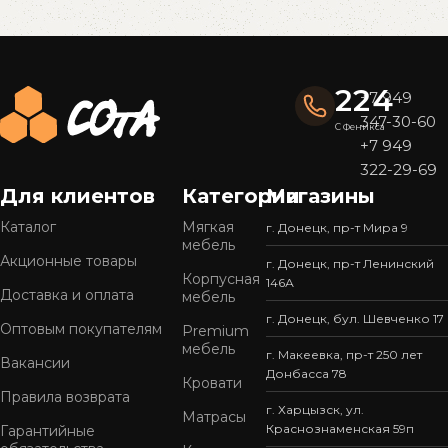
Read More
224
+7 949
347-30-60
С Феникса
+7 949
322-29-69
Для клиентов
Категории
Магазины
Каталог
Мягкая
г. Донецк, пр-т Мира 9
мебель
Акционные товары
г. Донецк, пр-т Ленинский
Корпусная
146А
Доставка и оплата
мебель
г. Донецк, бул. Шевченко 17
Оптовым покупателям
Premium
мебель
г. Макеевка, пр-т 250 лет
Вакансии
Донбасса 78
Кровати
Правила возврата
г. Харцызск, ул.
Матрасы
Краснознаменская 59п
Гарантийные