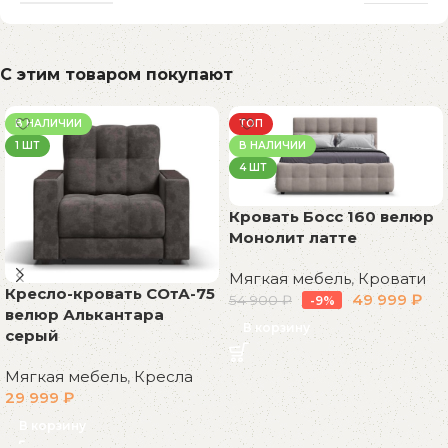
С этим товаром покупают
В НАЛИЧИИ
ТОП
1 ШТ
В НАЛИЧИИ
4 ШТ
Кровать Босс 160 велюр
Монолит латте
Мягкая мебель
,
Кровати
Кресло-кровать СОтА-75
49 999
₽
54 900
₽
-9%
велюр Алькантара
В корзину
серый
Мягкая мебель
,
Кресла
29 999
₽
В корзину