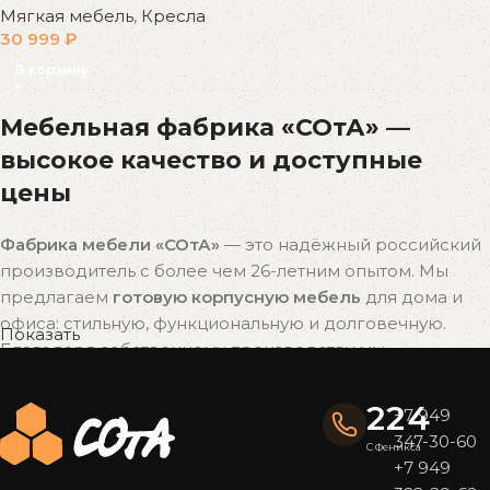
Мягкая мебель
,
Кресла
30 999
₽
В корзину
Мебельная фабрика «СОтА» —
высокое качество и доступные
цены
Фабрика мебели «СОтА»
— это надёжный российский
производитель с более чем 26-летним опытом. Мы
предлагаем
готовую корпусную мебель
для дома и
офиса: стильную, функциональную и долговечную.
Показать
Благодаря собственному производству мы
поддерживаем
оптимальное соотношение цены и
качества
без наценок посредников.
224
+7 949
347-30-60
Почему выбирают мебель «СОтА»?
С Феникса
+7 949