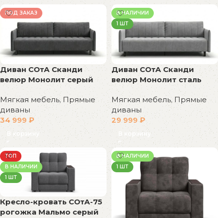
ПОД ЗАКАЗ
В НАЛИЧИИ
1 ШТ
Диван СОтА Сканди
Диван СОтА Сканди
велюр Монолит серый
велюр Монолит сталь
Мягкая мебель
,
Прямые
Мягкая мебель
,
Прямые
диваны
диваны
34 999
₽
29 999
₽
В корзину
В корзину
ТОП
В НАЛИЧИИ
В НАЛИЧИИ
1 ШТ
1 ШТ
Кресло-кровать СОтА-75
рогожка Мальмо серый