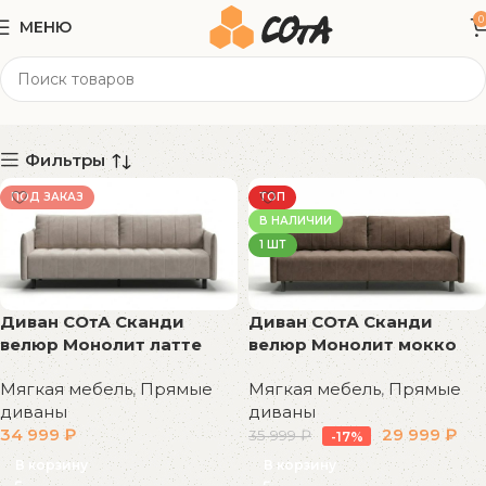
0
МЕНЮ
88 кг
Категории
Фильтры
ПОД ЗАКАЗ
ТОП
В НАЛИЧИИ
1 ШТ
Диван СОтА Сканди
Диван СОтА Сканди
велюр Монолит латте
велюр Монолит мокко
Мягкая мебель
,
Прямые
Мягкая мебель
,
Прямые
диваны
диваны
34 999
₽
29 999
₽
35 999
₽
-17%
В корзину
В корзину