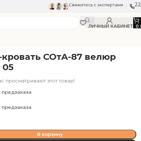
22
Свяжитесь с экспертами
ЛИЧНЫЙ КАБИНЕТ
0
-кровать СОтА-87 велюр
 05
ас просматривают этот товар!
 предзаказа
 предзаказа
В корзину