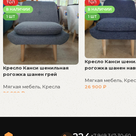
ТОП
ТОП
В НАЛИЧИИ
В НАЛИЧИИ
1 ШТ
1 ШТ
Кресло Канси шени
рогожка шанен нав
Кресло Канси шенильная
рогожка шанен грей
Мягкая мебель
,
Крес
26 900
₽
Мягкая мебель
,
Кресла
26 900
₽
В корзину
В корзину
Read More
+7 949 347-30-60