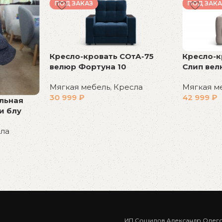
ПОД ЗАКАЗ
ПОД ЗАКА
Кресло-кровать СОтА-75
Кресло-к
велюр Фортуна 10
Слип вел
Мягкая мебель
,
Кресла
Мягкая м
30 999
₽
42 999
₽
льная
и блу
В корзину
В корзин
ла
ИП Сошилов Александр Олег