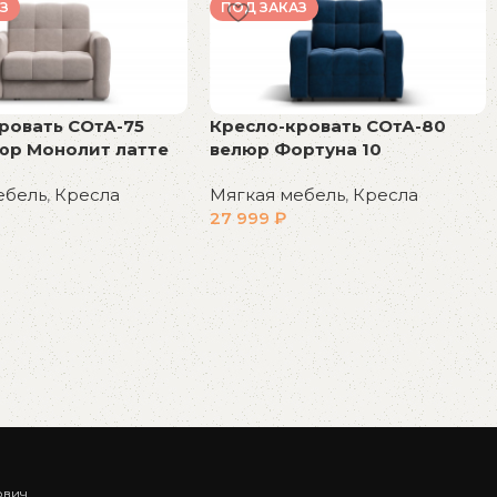
З
ПОД ЗАКАЗ
ровать СОтА-75
Кресло-кровать СОтА-80
юр Монолит латте
велюр Фортуна 10
ебель
,
Кресла
Мягкая мебель
,
Кресла
27 999
₽
у
В корзину
ович