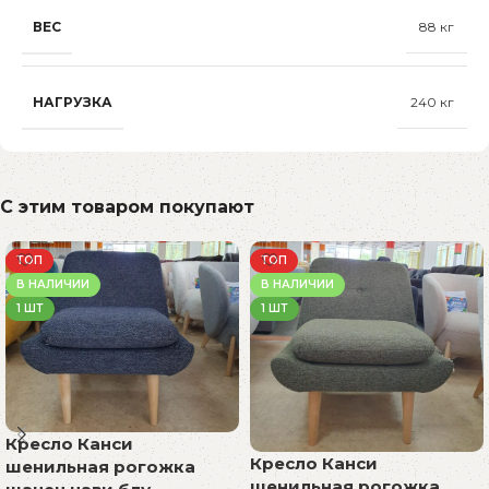
ВЕС
88 кг
НАГРУЗКА
240 кг
С этим товаром покупают
ТОП
ТОП
В НАЛИЧИИ
В НАЛИЧИИ
1 ШТ
1 ШТ
Кресло Канси
Кресло Канси
шенильная рогожка
шенильная рогожка