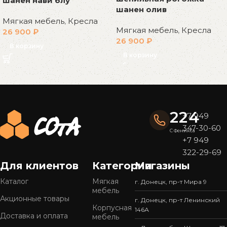
шанен нави блу
шанен олив
Мягкая мебель
,
Кресла
Мягкая мебель
,
Кресла
26 900
₽
26 900
₽
В корзину
В корзину
Read More
224
+7 949
347-30-60
С Феникса
+7 949
322-29-69
Для клиентов
Категории
Магазины
Каталог
Мягкая
г. Донецк, пр-т Мира 9
мебель
Акционные товары
г. Донецк, пр-т Ленинский
Корпусная
146А
Доставка и оплата
мебель