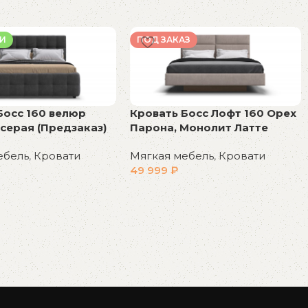
ИИ
ПОД ЗАКАЗ
Босс 160 велюр
Кровать Босс Лофт 160 Орех
серая (Предзаказ)
Парона, Монолит Латте
ебель
,
Кровати
Мягкая мебель
,
Кровати
49 999
₽
у
В корзину