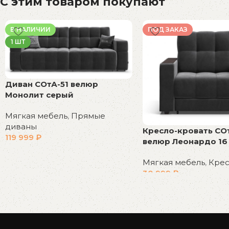
С этим товаром покупают
В НАЛИЧИИ
ПОД ЗАКАЗ
1 ШТ
Диван СОтА-51 велюр
Монолит серый
Мягкая мебель
,
Прямые
диваны
Кресло-кровать СО
119 999
₽
велюр Леонардо 16
В корзину
Мягкая мебель
,
Крес
30 999
₽
В корзину
Read More