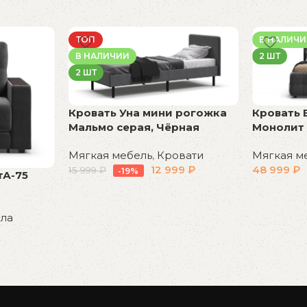
ТОП
В НАЛИЧ
В НАЛИЧИИ
2 ШТ
2 ШТ
Кровать Уна мини рогожка
Кровать 
Мальмо серая, Чёрная
Монолит 
Мягкая мебель
,
Кровати
Мягкая м
12 999
₽
48 999
₽
15 999
₽
-19%
тА-75
В корзину
В корзин
ла