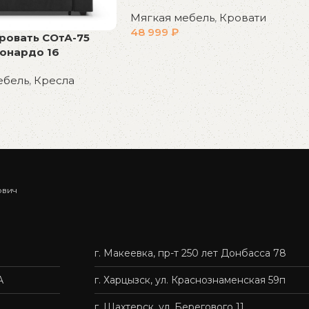
Мягкая мебель
,
Кровати
48 999
₽
ровать СОтА-75
онардо 16
В корзину
ебель
,
Кресла
у
ович
г. Макеевка, пр-т 250 лет Донбасса 78
А
г. Харцызск, ул. Краснознаменская 59п
г. Шахтерск, ул. Берегового 11