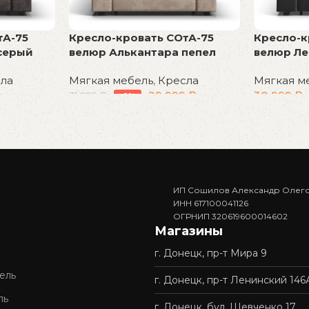
тА-75
Кресло-кровать СОтА-75
Кресло-к
серый
велюр Алькантара пепел
велюр Ле
ла
Мягкая мебель
,
Кресла
Мягкая м
29 999
₽
30 999
₽
31 999
₽
-6%
В корзину
В корзин
ИП Сошилов Александр Олег
ИНН 617100041126
ОГРНИП 320619600014602
Магазины
г. Донецк, пр-т Мира 9
ель
г. Донецк, пр-т Ленинский 146
ль
г. Донецк, бул. Шевченко 17