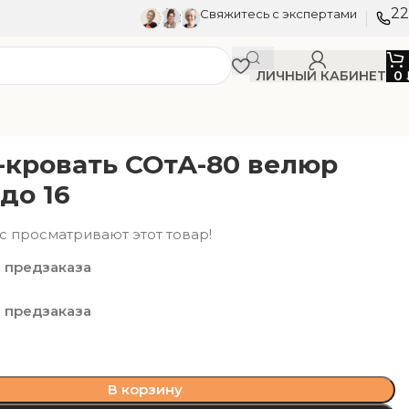
22
Свяжитесь с экспертами
ЛИЧНЫЙ КАБИНЕТ
0
-кровать СОтА-80 велюр
до 16
с просматривают этот товар!
 предзаказа
 предзаказа
В корзину