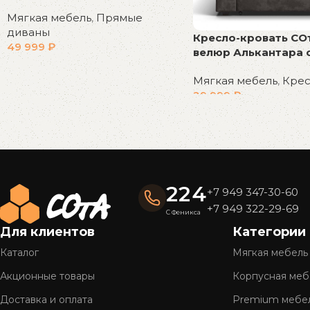
Мягкая мебель
,
Прямые
диваны
Кресло-кровать СО
49 999
₽
велюр Алькантара 
В корзину
Мягкая мебель
,
Крес
29 999
₽
В корзину
Read More
224
+7 949 347-30-60
+7 949 322-29-69
С Феникса
Для клиентов
Категории
Каталог
Мягкая мебель
Акционные товары
Корпусная меб
Доставка и оплата
Premium мебе