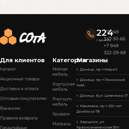
Read More
224
+7 949
347-30-60
С Феникса
+7 949
322-29-69
Для клиентов
Категории
Магазины
Каталог
Мягкая
г. Донецк, пр-т Мира 9
мебель
Акционные товары
г. Донецк, пр-т Ленинский
Корпусная
146А
Доставка и оплата
мебель
г. Донецк, бул. Шевченко 17
Оптовым покупателям
Premium
мебель
г. Макеевка, пр-т 250 лет
Вакансии
Донбасса 78
Кровати
Правила возврата
г. Харцызск, ул.
Матрасы
Краснознаменская 59п
Гарантийные