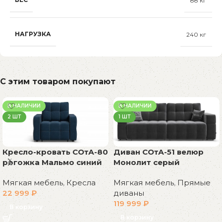
88 кг
НАГРУЗКА
240 кг
С этим товаром покупают
В НАЛИЧИИ
В НАЛИЧИИ
2 ШТ
1 ШТ
Диван СОтА-51 велюр
Кресло-кровать СОтА-80
Монолит серый
рогожка Мальмо синий
Мягкая мебель
,
Прямые
Мягкая мебель
,
Кресла
диваны
22 999
₽
119 999
₽
В корзину
В корзину