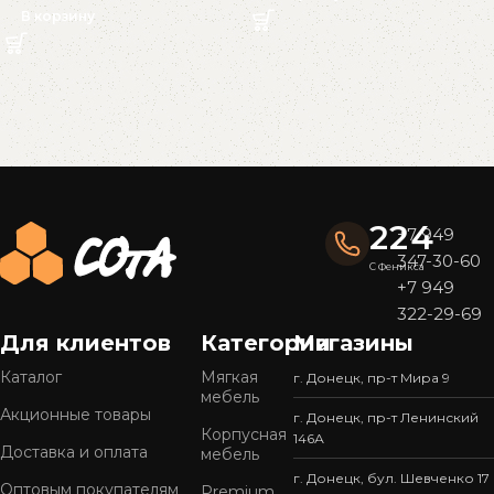
В корзину
Read More
224
+7 949
347-30-60
С Феникса
+7 949
322-29-69
Для клиентов
Категории
Магазины
Каталог
Мягкая
г. Донецк, пр-т Мира 9
мебель
Акционные товары
г. Донецк, пр-т Ленинский
Корпусная
146А
Доставка и оплата
мебель
г. Донецк, бул. Шевченко 17
Оптовым покупателям
Premium