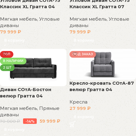
Угловой диван СОтА-75
Угловой диван СОтА-75
Классик XL Гратта 04
Классик XL Гратта 07
Мягкая мебель
,
Угловые
Мягкая мебель
,
Угловые
диваны
диваны
79 999
₽
79 999
₽
В корзину
В корзину
ТОП
ПОД ЗАКАЗ
В НАЛИЧИИ
2 ШТ
Кресло-кровать СОтА-87
велюр Гратта 04
Диван СОтА-Бостон
велюр Гратта 04
Кресла
27 999
₽
Мягкая мебель
,
Прямые
диваны
В корзину
59 999
₽
70 000
₽
-14%
В корзину