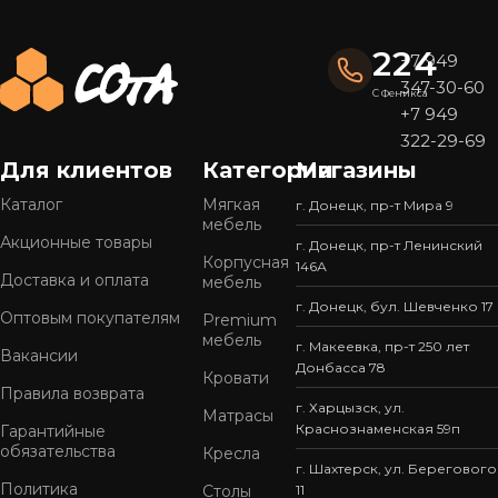
224
+7 949
347-30-60
С Феникса
+7 949
322-29-69
Для клиентов
Категории
Магазины
Каталог
Мягкая
г. Донецк, пр-т Мира 9
мебель
Акционные товары
г. Донецк, пр-т Ленинский
Корпусная
146А
Доставка и оплата
мебель
г. Донецк, бул. Шевченко 17
Оптовым покупателям
Premium
мебель
г. Макеевка, пр-т 250 лет
Вакансии
Донбасса 78
Кровати
Правила возврата
г. Харцызск, ул.
Матрасы
Краснознаменская 59п
Гарантийные
обязательства
Кресла
г. Шахтерск, ул. Берегового
Политика
Столы
11