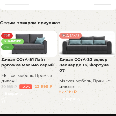
С этим товаром покупают
ТОП
ПОД ЗАКАЗ
В НАЛИЧИИ
7 ШТ
Диван СОтА-81 Лайт
Диван СОтА-33 велюр
рогожка Мальмо серый
Леонардо 16, Фортуна
07
Мягкая мебель
,
Прямые
диваны
Мягкая мебель
,
Прямые
23 999
₽
диваны
30 999
₽
-23%
52 999
₽
В корзину
В корзину
Read More