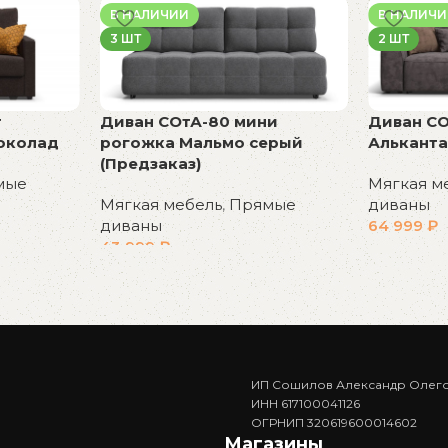
В НАЛИЧИИ
В НАЛИЧ
3 ШТ
2 ШТ
т
Диван СОтА-80 мини
Диван СО
околад
рогожка Мальмо серый
Альканта
(Предзаказ)
мые
Мягкая м
Мягкая мебель
,
Прямые
диваны
диваны
64 999
₽
43 999
₽
В корзин
В корзину
ИП Сошилов Александр Олег
ИНН 617100041126
ОГРНИП 320619600014602
Магазины