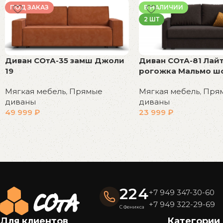
ПОД ЗАКАЗ
В НАЛИЧИИ
2 ШТ
Диван СОтА-35 замш Джоли
Диван СОтА-81 Лай
19
рогожка Мальмо ш
Мягкая мебель
,
Прямые
Мягкая мебель
,
Пря
диваны
диваны
49 999
₽
23 999
₽
В корзину
В корзину
Read More
224
+7 949 347-30-60
+7 949 322-29-69
С Феникса
Для клиентов
Категории