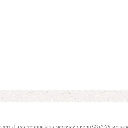
мфорт. Продуманный до мелочей диван СОтА-75 сочетае