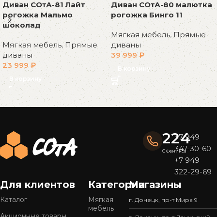
Диван СОтА-81 Лайт
Диван СОтА-80 малютка
рогожка Мальмо
рогожка Бинго 11
шоколад
Мягкая мебель
,
Прямые
Мягкая мебель
,
Прямые
диваны
диваны
39 999
₽
23 999
₽
В корзину
В корзину
Read More
224
+7 949
347-30-60
С Феникса
+7 949
322-29-69
Для клиентов
Категории
Магазины
Каталог
Мягкая
г. Донецк, пр-т Мира 9
мебель
Акционные товары