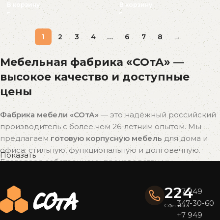
В корзину
В корзину
1
2
3
4
…
6
7
8
→
Мебельная фабрика «СОтА» —
высокое качество и доступные
цены
Фабрика мебели «СОтА»
— это надёжный российский
производитель с более чем 26-летним опытом. Мы
предлагаем
готовую корпусную мебель
для дома и
офиса: стильную, функциональную и долговечную.
Показать
Благодаря собственному производству мы
поддерживаем
оптимальное соотношение цены и
качества
без наценок посредников.
224
+7 949
347-30-60
Почему выбирают мебель «СОтА»?
С Феникса
+7 949