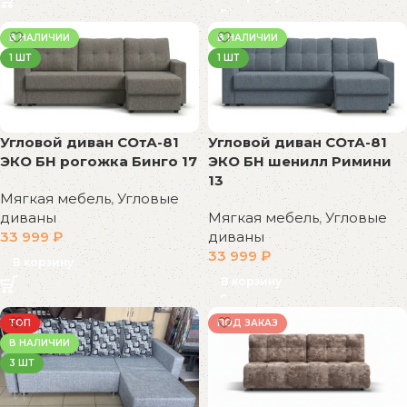
В НАЛИЧИИ
В НАЛИЧИИ
1 ШТ
1 ШТ
Угловой диван СОтА-81
Угловой диван СОтА-81
ЭКО БН рогожка Бинго 17
ЭКО БН шенилл Римини
13
Мягкая мебель
,
Угловые
диваны
Мягкая мебель
,
Угловые
33 999
₽
диваны
33 999
₽
В корзину
В корзину
ТОП
ПОД ЗАКАЗ
В НАЛИЧИИ
3 ШТ