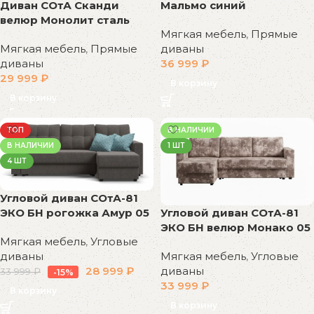
Диван СОтА Сканди
Мальмо синий
велюр Монолит сталь
Мягкая мебель
,
Прямые
Мягкая мебель
,
Прямые
диваны
диваны
36 999
₽
29 999
₽
В корзину
В корзину
ТОП
В НАЛИЧИИ
В НАЛИЧИИ
1 ШТ
4 ШТ
Угловой диван СОтА-81
Угловой диван СОтА-81
ЭКО БН рогожка Амур 05
ЭКО БН велюр Монако 05
Мягкая мебель
,
Угловые
Мягкая мебель
,
Угловые
диваны
диваны
28 999
₽
33 999
₽
-15%
33 999
₽
В корзину
В корзину