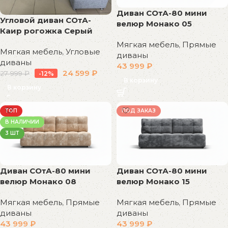
Диван СОтА-80 мини
Угловой диван СОтА-
велюр Монако 05
Каир рогожка Серый
Мягкая мебель
,
Прямые
Мягкая мебель
,
Угловые
диваны
диваны
43 999
₽
24 599
₽
27 999
₽
-12%
В корзину
В корзину
ТОП
ПОД ЗАКАЗ
В НАЛИЧИИ
3 ШТ
Диван СОтА-80 мини
Диван СОтА-80 мини
велюр Монако 08
велюр Монако 15
Мягкая мебель
,
Прямые
Мягкая мебель
,
Прямые
диваны
диваны
43 999
₽
43 999
₽