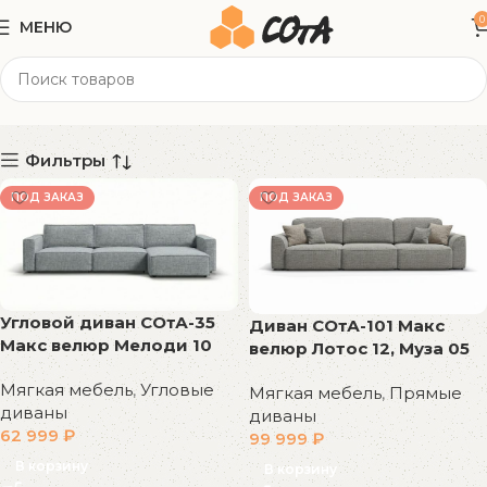
0
МЕНЮ
Еврокнижка
Категории
Фильтры
ПОД ЗАКАЗ
ПОД ЗАКАЗ
Угловой диван СОтА-35
Диван СОтА-101 Макс
Макс велюр Мелоди 10
велюр Лотос 12, Муза 05
Мягкая мебель
,
Угловые
Мягкая мебель
,
Прямые
диваны
диваны
62 999
₽
99 999
₽
В корзину
В корзину