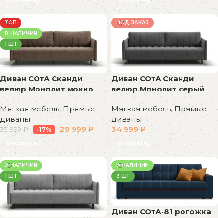
В корзину
В корзину
ТОП
ПОД ЗАКАЗ
В НАЛИЧИИ
1 ШТ
Диван СОтА Сканди
Диван СОтА Сканди
велюр Монолит мокко
велюр Монолит серый
Мягкая мебель
,
Прямые
Мягкая мебель
,
Прямые
диваны
диваны
29 999
₽
34 999
₽
35 999
₽
-17%
В корзину
В корзину
В НАЛИЧИИ
В НАЛИЧИИ
1 ШТ
3 ШТ
Диван СОтА-81 рогожка