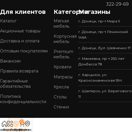
322-29-69
Широкий ассортимент
Для клиентов
Категории
Магазины
У нас представлен
большой выбор мебели
в
популярных стилях — от современного минимализма
Каталог
Мягкая
г. Донецк, пр-т Мира 9
мебель
до уютной классики. Готовые решения подойдут для
Акционные товары
г. Донецк, пр-т Ленинский
кухни, спальни, гостиной, прихожей или офиса.
Корпусная
146А
Доставка и оплата
мебель
Качество, проверенное временем
г. Донецк, бул. Шевченко 17
Оптовым покупателям
Premium
Мы используем только
надежные материалы
и
мебель
г. Макеевка, пр-т 250 лет
современные технологии производства. Это
Вакансии
Донбасса 78
Кровати
обеспечивает мебели прочность, устойчивость к
Правила возврата
износу и привлекательный внешний вид на долгие
г. Харцызск, ул.
Матрасы
Краснознаменская 59п
Гарантийные
годы.
обязательства
Кресла
г. Шахтерск, ул. Берегового
Готовые решения — быстро и удобно
Политика
Столы
11
конфиденциальности
Вся мебель «СОтА» уже в наличии и готова к отправке.
Стенки
Вам не придётся ждать изготовления — достаточно
выбрать подходящий вариант, и мы быстро
0
организуем доставку.
лавная
Каталог
Акции
Коризна
Контакты