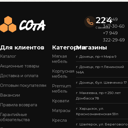
224
+7 949
347-30-60
С Феникса
+7 949
322-29-69
Для клиентов
Категории
Магазины
Каталог
Мягкая
г. Донецк, пр-т Мира 9
мебель
Акционные товары
г. Донецк, пр-т Ленинский
Корпусная
146А
Доставка и оплата
мебель
г. Донецк, бул. Шевченко 17
Оптовым покупателям
Premium
мебель
г. Макеевка, пр-т 250 лет
Вакансии
Донбасса 78
Кровати
Правила возврата
г. Харцызск, ул.
Матрасы
Краснознаменская 59п
Гарантийные
обязательства
Кресла
г. Шахтерск, ул. Берегового