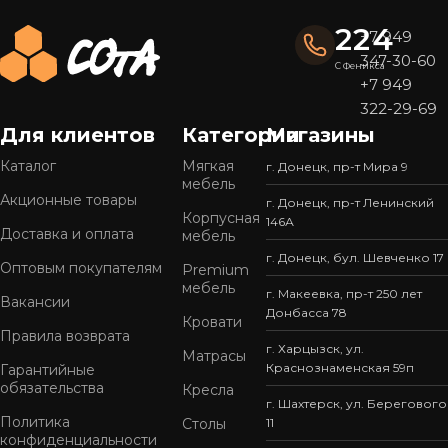
224
+7 949
347-30-60
С Феникса
+7 949
322-29-69
Для клиентов
Категории
Магазины
Каталог
Мягкая
г. Донецк, пр-т Мира 9
мебель
Акционные товары
г. Донецк, пр-т Ленинский
Корпусная
146А
Доставка и оплата
мебель
г. Донецк, бул. Шевченко 17
Оптовым покупателям
Premium
мебель
г. Макеевка, пр-т 250 лет
Вакансии
Донбасса 78
Кровати
Правила возврата
г. Харцызск, ул.
Матрасы
Краснознаменская 59п
Гарантийные
обязательства
Кресла
г. Шахтерск, ул. Берегового
Политика
Столы
11
конфиденциальности