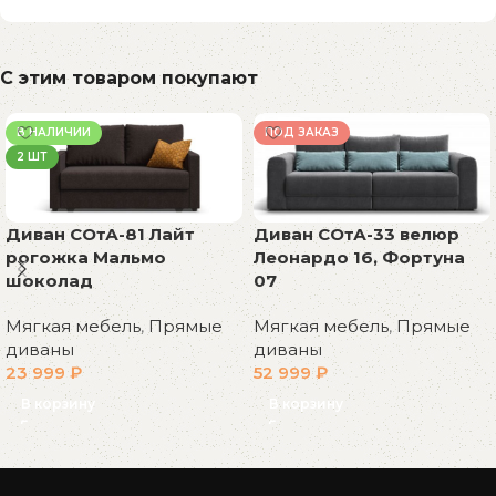
С этим товаром покупают
В НАЛИЧИИ
ПОД ЗАКАЗ
2 ШТ
Диван СОтА-81 Лайт
Диван СОтА-33 велюр
рогожка Мальмо
Леонардо 16, Фортуна
шоколад
07
Мягкая мебель
,
Прямые
Мягкая мебель
,
Прямые
диваны
диваны
23 999
₽
52 999
₽
В корзину
В корзину
Read More