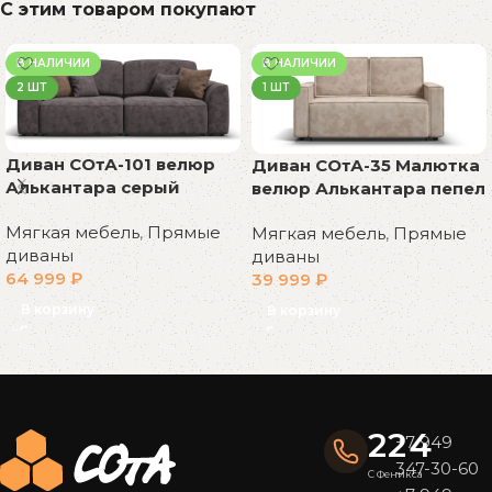
С этим товаром покупают
В НАЛИЧИИ
В НАЛИЧИИ
2 ШТ
1 ШТ
Диван СОтА-101 велюр
Диван СОтА-35 Малютка
Алькантара серый
велюр Алькантара пепел
Мягкая мебель
,
Прямые
Мягкая мебель
,
Прямые
диваны
диваны
64 999
₽
39 999
₽
В корзину
В корзину
Read More
224
+7 949
347-30-60
С Феникса