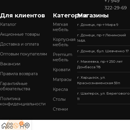
+7 949
322-29-69
Для клиентов
Категории
Магазины
Каталог
Мягкая
г. Донецк, пр-т Мира 9
мебель
Акционные товары
г. Донецк, пр-т Ленинский
Корпусная
146А
Доставка и оплата
мебель
г. Донецк, бул. Шевченко 17
Оптовым покупателям
Premium
мебель
г. Макеевка, пр-т 250 лет
Вакансии
Донбасса 78
Кровати
Правила возврата
г. Харцызск, ул.
Матрасы
Краснознаменская 59п
Гарантийные
обязательства
Кресла
г. Шахтерск, ул. Берегового
Политика
Столы
11
конфиденциальности
Стенки
0