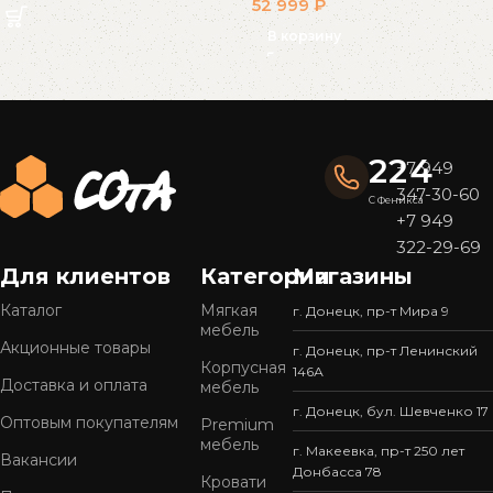
52 999
₽
В корзину
Read More
224
+7 949
347-30-60
С Феникса
+7 949
322-29-69
Для клиентов
Категории
Магазины
Каталог
Мягкая
г. Донецк, пр-т Мира 9
мебель
Акционные товары
г. Донецк, пр-т Ленинский
Корпусная
146А
Доставка и оплата
мебель
г. Донецк, бул. Шевченко 17
Оптовым покупателям
Premium
мебель
г. Макеевка, пр-т 250 лет
Вакансии
Донбасса 78
Кровати