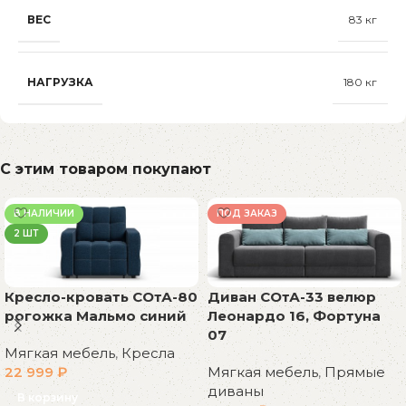
ВЕС
83 кг
НАГРУЗКА
180 кг
С этим товаром покупают
В НАЛИЧИИ
ПОД ЗАКАЗ
2 ШТ
Кресло-кровать СОтА-80
Диван СОтА-33 велюр
рогожка Мальмо синий
Леонардо 16, Фортуна
07
Мягкая мебель
,
Кресла
22 999
₽
Мягкая мебель
,
Прямые
диваны
В корзину