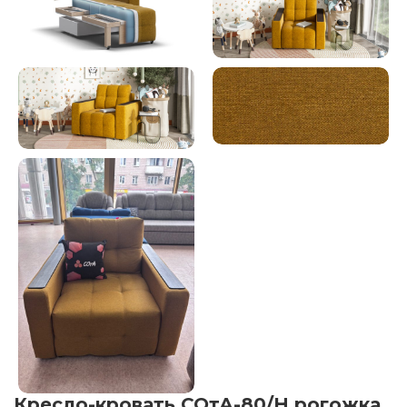
Кресло-кровать СОтА-80/Н рогожка