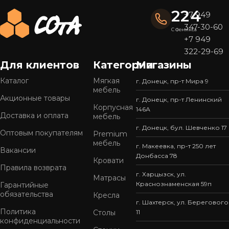
224
+7 949
347-30-60
С Феникса
+7 949
322-29-69
Для клиентов
Категории
Магазины
Каталог
Мягкая
г. Донецк, пр-т Мира 9
мебель
Акционные товары
г. Донецк, пр-т Ленинский
Корпусная
146А
Доставка и оплата
мебель
г. Донецк, бул. Шевченко 17
Оптовым покупателям
Premium
мебель
г. Макеевка, пр-т 250 лет
Вакансии
Донбасса 78
Кровати
Правила возврата
г. Харцызск, ул.
Матрасы
Краснознаменская 59п
Гарантийные
обязательства
Кресла
г. Шахтерск, ул. Берегового
Политика
Столы
11
конфиденциальности