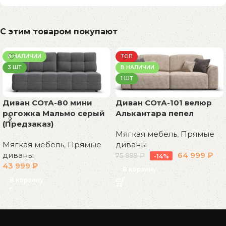
С этим товаром покупают
В НАЛИЧИИ
ТОП
3 ШТ
В НАЛИЧИИ
1 ШТ
Диван СОтА-80 мини
Диван СОтА-101 велюр
рогожка Мальмо серый
Алькантара пепел
(Предзаказ)
Мягкая мебель
,
Прямые
Мягкая мебель
,
Прямые
диваны
диваны
64 999
₽
75 999
₽
-14%
43 999
₽
В корзину
В корзину
Read More