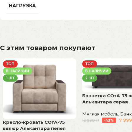
НАГРУЗКА
С этим товаром покупают
ТОП
ТОП
В НАЛИЧИИ
В НАЛИЧИИ
1 ШТ
2 ШТ
Банкетка СОтА-75 
Алькантара серая
Мягкая мебель
,
Банк
7 99
13 990
₽
-43%
Кресло-кровать СОтА-75
велюр Алькантара пепел
В корзину