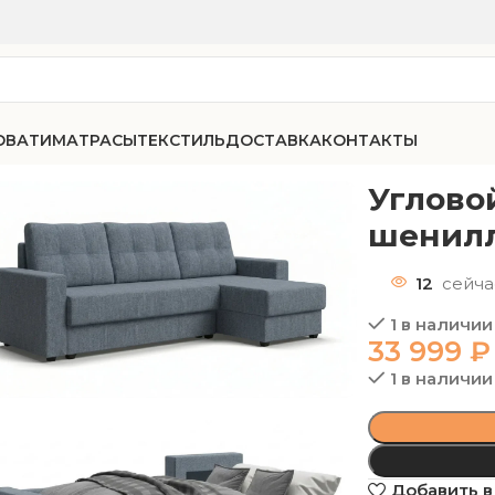
ОВАТИ
МАТРАСЫ
ТЕКСТИЛЬ
ДОСТАВКА
КОНТАКТЫ
ан СОтА-81 ЭКО БН шенилл Римини 13
Углово
шенилл
12
сейча
1 в наличии
33 999
₽
1 в наличии
Добавить в