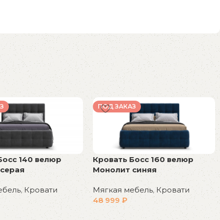
З
ПОД ЗАКАЗ
Босс 140 велюр
Кровать Босс 160 велюр
 серая
Монолит синяя
ебель
,
Кровати
Мягкая мебель
,
Кровати
48 999
₽
у
В корзину