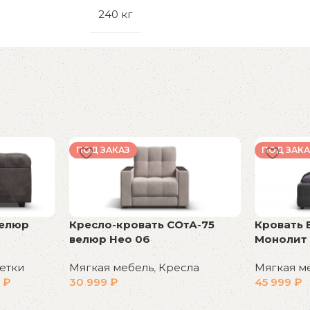
240 кг
ПОД ЗАКАЗ
ПОД ЗАКА
велюр
Кресло-кровать СОтА-75
Кровать 
велюр Нео 06
Монолит
етки
Мягкая мебель
,
Кресла
Мягкая м
9
₽
30 999
₽
45 999
₽
В корзину
В корзин