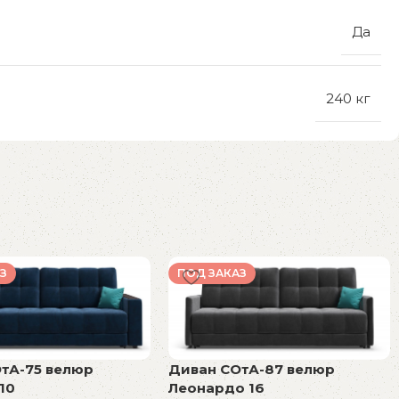
Да
240 кг
З
ПОД ЗАКАЗ
тА-75 велюр
Диван СОтА-87 велюр
10
Леонардо 16