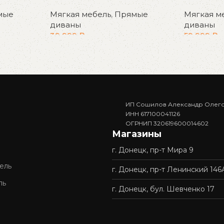
мые
Мягкая мебель
,
Прямые
Мягкая м
диваны
диваны
39 999
₽
59 999
₽
В корзину
В корзин
ИП Сошилов Александр Олег
ИНН 617100041126
ОГРНИП 320619600014602
Магазины
г. Донецк, пр-т Мира 9
ель
г. Донецк, пр-т Ленинский 146
ль
г. Донецк, бул. Шевченко 17