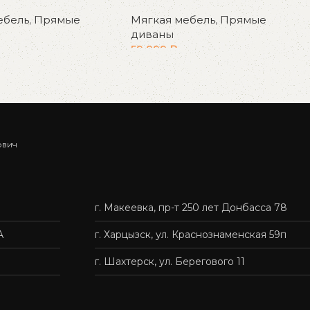
ебель
,
Прямые
Мягкая мебель
,
Прямые
диваны
59 999
₽
у
В корзину
ович
г. Макеевка, пр-т 250 лет Донбасса 78
А
г. Харцызск, ул. Краснознаменская 59п
г. Шахтерск, ул. Берегового 11