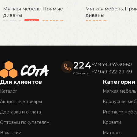
Мягкая мебель
,
Прямые
Мягкая мебель
,
Пря
диваны
диваны
23 999
₽
89 999
₽
30 999
₽
-23%
В корзину
В корзину
Read More
224
+7 949 347-30-60
+7 949 322-29-69
С Феникса
Для клиентов
Категории
Каталог
Мягкая мебель
Акционные товары
Корпусная меб
Доставка и оплата
Premium мебе
Оптовым покупателям
Кровати
Вакансии
Матрасы