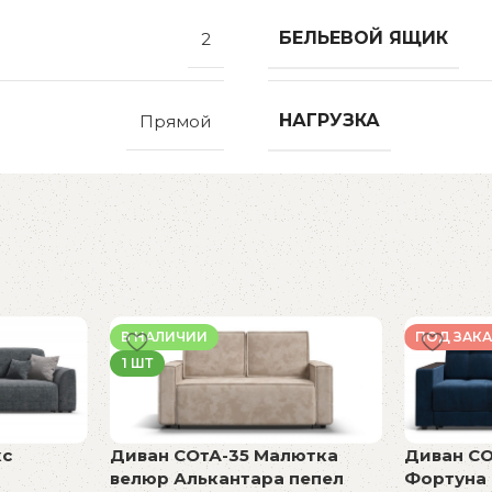
БЕЛЬЕВОЙ ЯЩИК
2
НАГРУЗКА
Прямой
В НАЛИЧИИ
ПОД ЗАКА
1 ШТ
кс
Диван СОтА-35 Малютка
Диван СО
велюр Алькантара пепел
Фортуна 