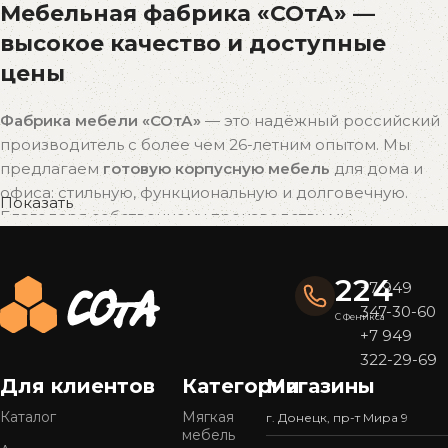
Мебельная фабрика «СОтА» —
высокое качество и доступные
цены
Фабрика мебели «СОтА»
— это надёжный российский
производитель с более чем 26-летним опытом. Мы
предлагаем
готовую корпусную мебель
для дома и
офиса: стильную, функциональную и долговечную.
Показать
Благодаря собственному производству мы
поддерживаем
оптимальное соотношение цены и
качества
без наценок посредников.
224
+7 949
Почему выбирают мебель «СОтА»?
347-30-60
С Феникса
+7 949
Широкий ассортимент
322-29-69
У нас представлен
большой выбор мебели
в
Для клиентов
Категории
Магазины
популярных стилях — от современного минимализма
Каталог
Мягкая
г. Донецк, пр-т Мира 9
до уютной классики. Готовые решения подойдут для
мебель