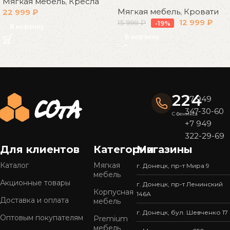
Мягкая мебель
,
Кресла
Мягкая мебель
,
Кровати
22 999
₽
12 999
₽
15 999
₽
-19%
В корзину
В корзину
Read More
224
+7 949
347-30-60
С Феникса
+7 949
322-29-69
Для клиентов
Категории
Магазины
Каталог
Мягкая
г. Донецк, пр-т Мира 9
мебель
Акционные товары
г. Донецк, пр-т Ленинский
Корпусная
146А
Доставка и оплата
мебель
г. Донецк, бул. Шевченко 17
Оптовым покупателям
Premium
мебель