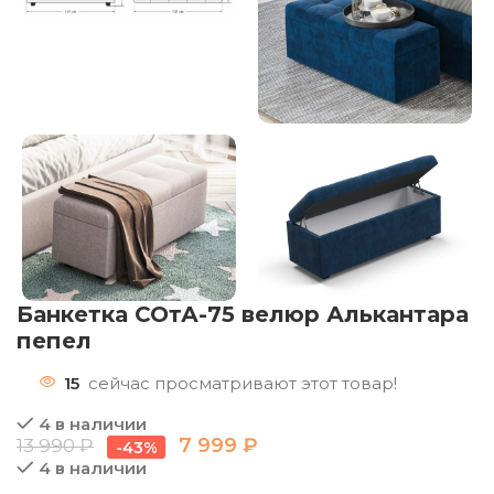
Банкетка СОтА-75 велюр Алькантара
пепел
15
сейчас просматривают этот товар!
4 в наличии
7 999
₽
13 990
₽
-43%
4 в наличии