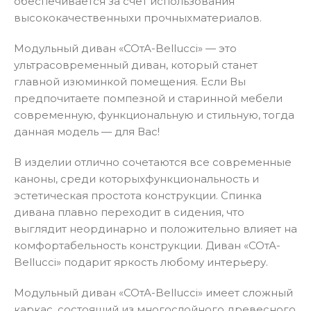
обеспечивается за счет использования
высококачественныxи прочныxматериалов.
Модульный диван «СОтА-Bellucci» — это
ультрасовременный диван, который станет
главной изюминкой помещения. Если Вы
предпочитаете помпезной и старинной мебели
современную, функциональную и стильную, тогда
данная модель — для Вас!
В изделии отлично сочетаются все современные
каноны, среди которыxфункциональность и
эстетическая простота конструкции. Спинка
дивана плавно переходит в сидения, что
выглядит неординарно и положительно влияет на
комфортабельность конструкции. Диван «СОтА-
Bellucci» подарит яркость любому интерьеру.
Модульный диван «СОтА-Bellucci» имеет сложный
каркас, состоящий из многослойного древесного