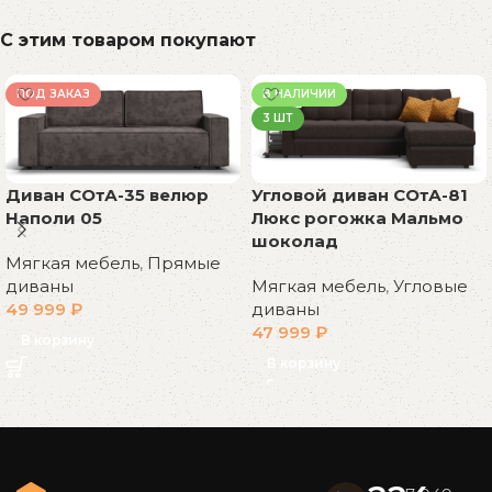
С этим товаром покупают
ПОД ЗАКАЗ
В НАЛИЧИИ
3 ШТ
Диван СОтА-35 велюр
Угловой диван СОтА-81
Наполи 05
Люкс рогожка Мальмо
шоколад
Мягкая мебель
,
Прямые
диваны
Мягкая мебель
,
Угловые
49 999
₽
диваны
47 999
₽
В корзину
В корзину
Read More