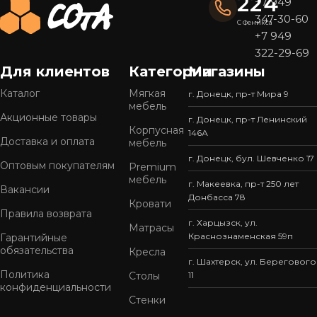
224
+7 949
347-30-60
С Феникса
+7 949
322-29-69
Для клиентов
Категории
Магазины
Каталог
Мягкая
г. Донецк, пр-т Мира 9
мебель
Акционные товары
г. Донецк, пр-т Ленинский
Корпусная
146А
Доставка и оплата
мебель
г. Донецк, бул. Шевченко 17
Оптовым покупателям
Premium
мебель
г. Макеевка, пр-т 250 лет
Вакансии
Донбасса 78
Кровати
Правила возврата
г. Харцызск, ул.
Матрасы
Краснознаменская 59п
Гарантийные
обязательства
Кресла
г. Шахтерск, ул. Берегового
Политика
Столы
11
конфиденциальности
Стенки