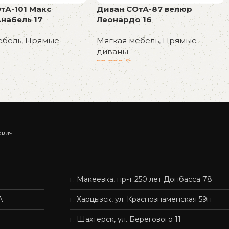
тА-101 Макс
Диван СОтА-87 велюр
набель 17
Леонардо 16
ебель
,
Прямые
Мягкая мебель
,
Прямые
диваны
59 999
₽
у
В корзину
ович
г. Макеевка, пр-т 250 лет Донбасса 78
А
г. Харцызск, ул. Краснознаменская 59п
г. Шахтерск, ул. Берегового 11