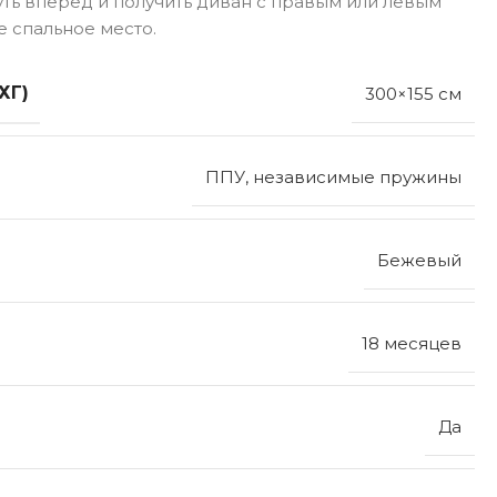
ть вперед и получить диван с правым или левым
 спальное место.
ХГ)
300×155 см
ППУ, независимые пружины
Бежевый
18 месяцев
Да