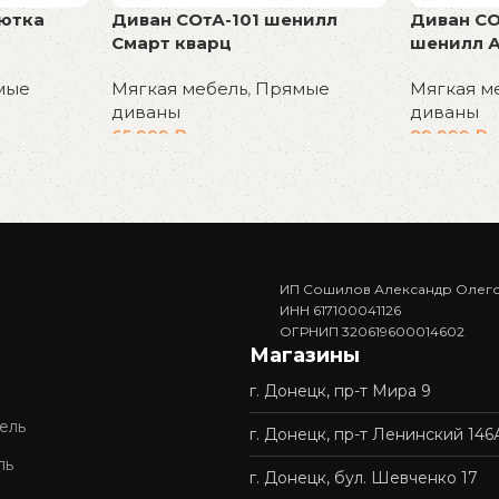
ютка
Диван СОтА-101 шенилл
Диван СО
Смарт кварц
шенилл А
мые
Мягкая мебель
,
Прямые
Мягкая м
диваны
диваны
65 999
₽
89 999
₽
В корзину
В корзин
ИП Сошилов Александр Олег
ИНН 617100041126
ОГРНИП 320619600014602
Магазины
г. Донецк, пр-т Мира 9
ель
г. Донецк, пр-т Ленинский 146
ль
г. Донецк, бул. Шевченко 17