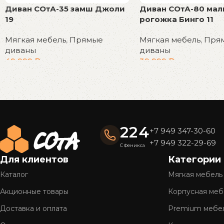
Диван СОтА-35 замш Джоли
Диван СОтА-80 мал
19
рогожка Бинго 11
Мягкая мебель
,
Прямые
Мягкая мебель
,
Пря
диваны
диваны
49 999
₽
39 999
₽
В корзину
В корзину
Read More
224
+7 949 347-30-60
+7 949 322-29-69
С Феникса
Для клиентов
Категории
Каталог
Мягкая мебель
Акционные товары
Корпусная меб
Доставка и оплата
Premium мебе