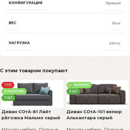
КОНФИГУРАЦИЯ
Прямой
ВЕС
96 кг
НАГРУЗКА
240 кг
С этим товаром покупают
ТОП
В НАЛИЧИИ
В НАЛИЧИИ
2 ШТ
7 ШТ
Диван СОтА-81 Лайт
Диван СОтА-101 велюр
рогожка Мальмо серый
Алькантара серый
Мягкая мебель
,
Прямые
Мягкая мебель
,
Прямые