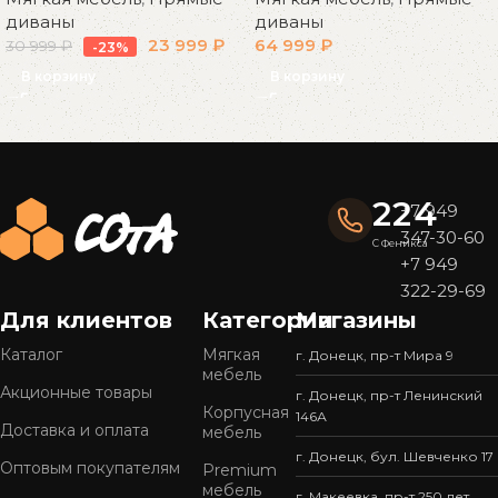
диваны
диваны
23 999
₽
64 999
₽
30 999
₽
-23%
В корзину
В корзину
Read More
224
+7 949
347-30-60
С Феникса
+7 949
322-29-69
Для клиентов
Категории
Магазины
Каталог
Мягкая
г. Донецк, пр-т Мира 9
мебель
Акционные товары
г. Донецк, пр-т Ленинский
Корпусная
146А
Доставка и оплата
мебель
г. Донецк, бул. Шевченко 17
Оптовым покупателям
Premium
мебель
г. Макеевка, пр-т 250 лет