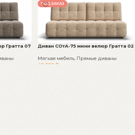
ПОД ЗАКАЗ
Диван СОтА-75 мини велюр Гратта 02
р Гратта 07
Мягкая мебель
,
Прямые диваны
иваны
49 999
₽
В корзину