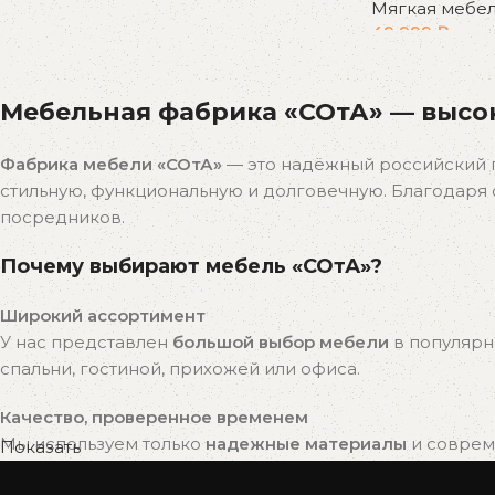
Мягкая мебе
49 999
₽
В корзину
Мебельная фабрика «СОтА» — высок
Фабрика мебели «СОтА»
— это надёжный российский 
стильную, функциональную и долговечную. Благодар
посредников.
Почему выбирают мебель «СОтА»?
Широкий ассортимент
У нас представлен
большой выбор мебели
в популярн
спальни, гостиной, прихожей или офиса.
Качество, проверенное временем
Мы используем только
надежные материалы
и совреме
Показать
привлекательный внешний вид на долгие годы.