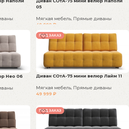
юр Наполи
Диван СОтА-75 мини велюр Наполи
05
иваны
Мягкая мебель
,
Прямые диваны
49 999
₽
В корзину
ПОД ЗАКАЗ
Диван СОтА-75 мини велюр Лайм 11
юр Нео 06
Мягкая мебель
,
Прямые диваны
иваны
49 999
₽
В корзину
ПОД ЗАКАЗ