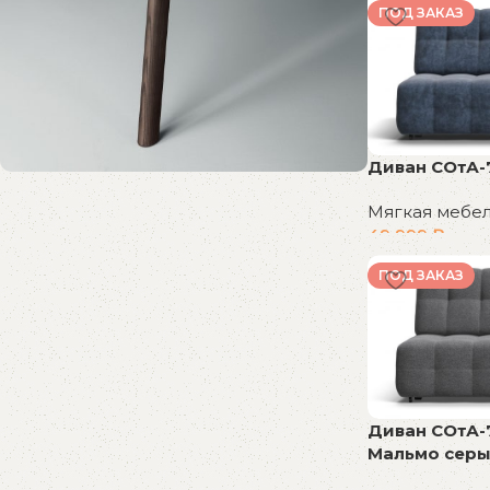
В корзину
ПОД ЗАКАЗ
Диван СОтА-
Мягкая мебе
Распродажа
49 999
₽
бестселлеров
В корзину
ПОД ЗАКАЗ
Скидки на популярные модели!
К покупкам
Диван СОтА-
Мальмо сер