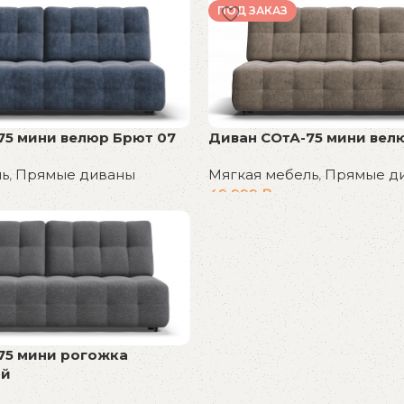
В корзину
ПОД ЗАКАЗ
75 мини велюр Брют 07
Диван СОтА-75 мини велю
ль
,
Прямые диваны
Мягкая мебель
,
Прямые д
49 999
₽
В корзину
75 мини рогожка
ый