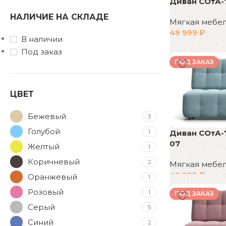
Диван СОтА-
НАЛИЧИЕ НА СКЛАДЕ
Мягкая мебе
49 999
₽
В наличии
В корзину
Под заказ
ПОД ЗАКАЗ
ЦВЕТ
Бежевый
3
Голубой
1
Диван СОтА-
07
Желтый
1
Коричневый
2
Мягкая мебе
49 999
₽
Оранжевый
1
В корзину
Розовый
1
ПОД ЗАКАЗ
Серый
5
Синий
2