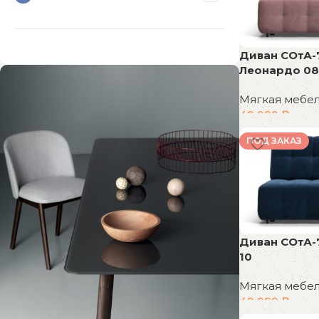
Диван СОтА-
Леонардо 08
Мягкая мебе
49 999
₽
В корзину
ПОД ЗАКАЗ
Диван СОтА-
10
Мягкая мебе
49 999
₽