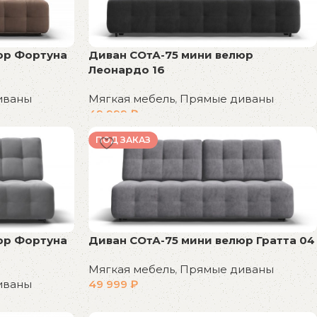
Диван СОтА-75 мини велюр
юр Фортуна
Леонардо 16
Мягкая мебель
,
Прямые диваны
иваны
49 999
₽
В корзину
ПОД ЗАКАЗ
юр Фортуна
Диван СОтА-75 мини велюр Гратта 04
Мягкая мебель
,
Прямые диваны
иваны
49 999
₽
В корзину