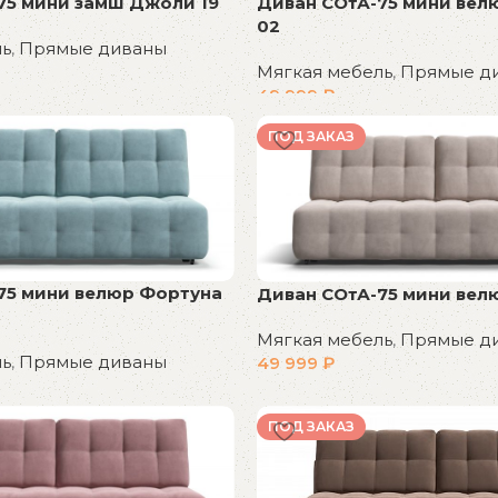
75 мини замш Джоли 19
Диван СОтА-75 мини вел
02
ль
,
Прямые диваны
Мягкая мебель
,
Прямые д
49 999
₽
В корзину
ПОД ЗАКАЗ
75 мини велюр Фортуна
Диван СОтА-75 мини вел
Мягкая мебель
,
Прямые д
ль
,
Прямые диваны
49 999
₽
В корзину
ПОД ЗАКАЗ