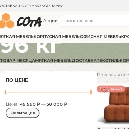
ОСТАВКА
ШОУРУМЫ
О КОМПАНИИ
Акции
96 кг
ЯГКАЯ МЕБЕЛЬ
КОРПУСНАЯ МЕБЕЛЬ
ОФИСНАЯ МЕБЕЛЬ
КР
ТОВАР МЕСЯЦА
МЯГКАЯ МЕБЕЛЬ
ДОСТАВКА
ТЕКСТИЛЬ
КОР
Показаны все 
ПО ЦЕНЕ
ПОД ЗАКАЗ
Цена:
49 990 ₽
—
50 000 ₽
Фильтрация