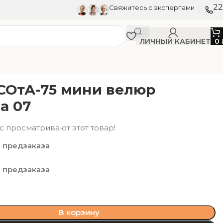
22
Свяжитесь с экспертами
ЛИЧНЫЙ КАБИНЕТ
0
СОтА-75 мини велюр
а 07
с просматривают этот товар!
 предзаказа
 предзаказа
В корзину