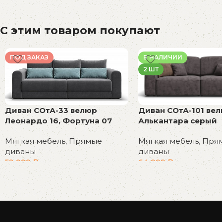
С этим товаром покупают
ПОД ЗАКАЗ
В НАЛИЧИИ
2 ШТ
Диван СОтА-101 ве
Диван СОтА-33 велюр
Алькантара серый
Леонардо 16, Фортуна 07
Мягкая мебель
,
Пря
Мягкая мебель
,
Прямые
диваны
диваны
64 999
₽
52 999
₽
В корзину
В корзину
Read More