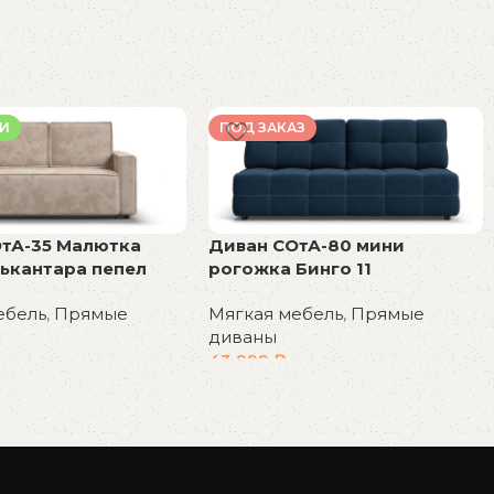
ИИ
ПОД ЗАКАЗ
тА-35 Малютка
Диван СОтА-80 мини
ькантара пепел
рогожка Бинго 11
ебель
,
Прямые
Мягкая мебель
,
Прямые
диваны
43 999
₽
у
В корзину