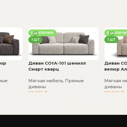
В НАЛИЧИИ
В НАЛИЧ
1 ШТ
1 ШТ
люр
Диван СОтА-101 шенилл
Диван СО
Смарт кварц
велюр Ал
мые
Мягкая мебель
,
Прямые
Мягкая м
диваны
диваны
65 999
₽
39 999
₽
В корзину
В корзин