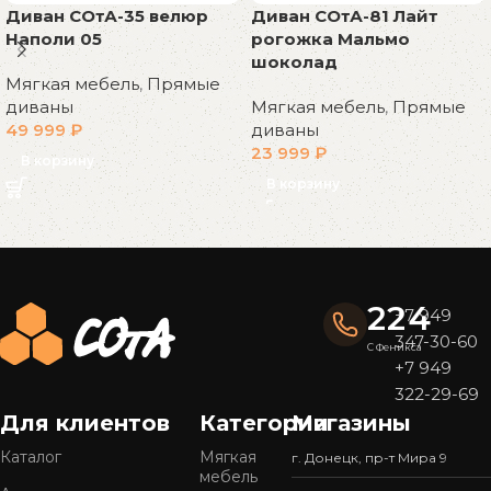
Диван СОтА-35 велюр
Диван СОтА-81 Лайт
Наполи 05
рогожка Мальмо
шоколад
Мягкая мебель
,
Прямые
диваны
Мягкая мебель
,
Прямые
49 999
₽
диваны
23 999
₽
В корзину
В корзину
Read More
224
+7 949
347-30-60
С Феникса
+7 949
322-29-69
Для клиентов
Категории
Магазины
Каталог
Мягкая
г. Донецк, пр-т Мира 9
мебель