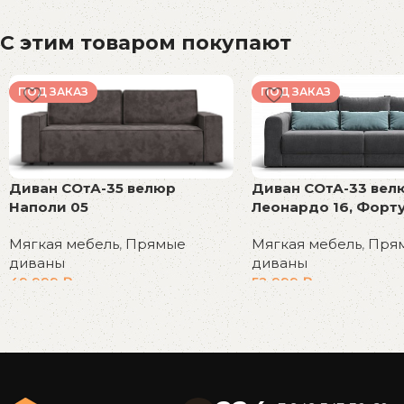
С этим товаром покупают
ПОД ЗАКАЗ
ПОД ЗАКАЗ
Диван СОтА-35 велюр
Диван СОтА-33 вел
Наполи 05
Леонардо 16, Форту
Мягкая мебель
,
Прямые
Мягкая мебель
,
Пря
диваны
диваны
49 999
₽
52 999
₽
В корзину
В корзину
Read More