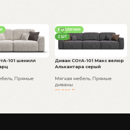
ИИ
В НАЛИЧИИ
2 ШТ
тА-101 шенилл
Диван СОтА-101 Макс велюр
арц
Алькантара серый
ебель
,
Прямые
Мягкая мебель
,
Прямые
диваны
89 999
₽
у
В корзину