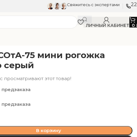
22
Свяжитесь с экспертами
ЛИЧНЫЙ КАБИНЕТ
0
СОтА-75 мини рогожка
 серый
с просматривают этот товар!
 предзаказа
 предзаказа
В корзину