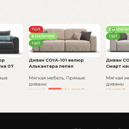
ТОП
В НАЛИЧ
В НАЛИЧИИ
1 ШТ
1 ШТ
Диван СОтА-101 велюр
Диван СО
юр
Алькантара пепел
Смарт кв
на 07
Мягкая мебель
,
Прямые
Мягкая м
мые
диваны
диваны
64 999
₽
65 999
₽
75 999
₽
-14%
В корзину
В корзин