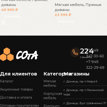
диваны
Мягкая мебель
,
Прямые
49 999
₽
диваны
23 999
₽
В корзину
В корзину
Read More
224
+7 949
347-30-60
С Феникса
+7 949
322-29-69
Для клиентов
Категории
Магазины
Каталог
Мягкая
г. Донецк, пр-т Мира 9
мебель
Акционные товары
г. Донецк, пр-т Ленинский
Корпусная
146А
Доставка и оплата
мебель
г. Донецк, бул. Шевченко 17
Оптовым покупателям
Premium