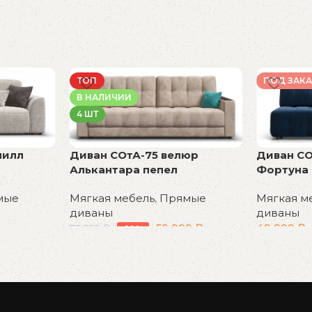
ТОП
ПОД ЗАКА
В НАЛИЧИИ
4 ШТ
нилл
Диван СОтА-75 велюр
Диван СО
Алькантара пепел
Фортуна 
мые
Мягкая мебель
,
Прямые
Мягкая м
диваны
диваны
59 999
₽
49 999
₽
72 999
₽
-18%
В корзину
В корзин