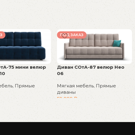
З
ПОД ЗАКАЗ
тА-75 мини велюр
Диван СОтА-87 велюр Нео
10
06
ебель
,
Прямые
Мягкая мебель
,
Прямые
диваны
59 999
₽
у
В корзину