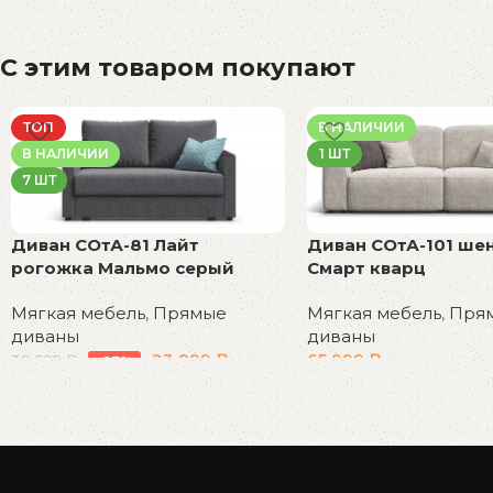
С этим товаром покупают
ТОП
В НАЛИЧИИ
В НАЛИЧИИ
1 ШТ
7 ШТ
Диван СОтА-81 Лайт
Диван СОтА-101 ше
рогожка Мальмо серый
Смарт кварц
Мягкая мебель
,
Прямые
Мягкая мебель
,
Пря
диваны
диваны
23 999
₽
65 999
₽
30 999
₽
-23%
В корзину
В корзину
Read More