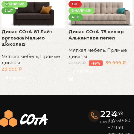
В НАЛИЧИИ
ТОП
2 ШТ
В НАЛИЧИИ
4 ШТ
Диван СОтА-81 Лайт
Диван СОтА-75 велюр
рогожка Мальмо
Алькантара пепел
шоколад
Мягкая мебель
,
Прямые
Мягкая мебель
,
Прямые
диваны
диваны
59 999
₽
72 999
₽
-18%
23 999
₽
В корзину
В корзину
Read More
224
+7 949
347-30-60
С Феникса
+7 949