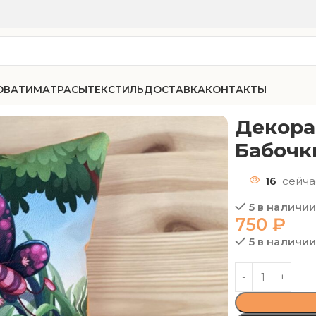
ОВАТИ
МАТРАСЫ
ТЕКСТИЛЬ
ДОСТАВКА
КОНТАКТЫ
ная подушка «Детская-Бабочки»
Декора
Бабочк
16
сейча
5 в наличи
750
₽
5 в наличи