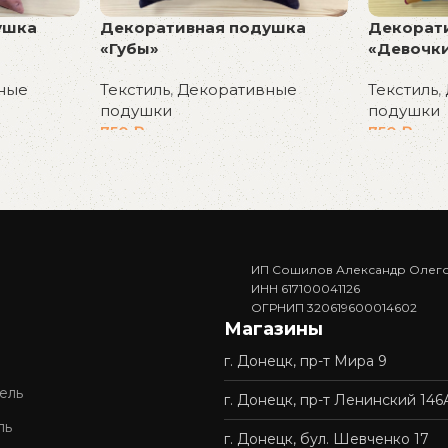
ушка
Декоративная подушка
Декорат
«Губы»
«Девочк
ные
Текстиль
,
Декоративные
Текстиль
,
подушки
подушки
750
₽
750
₽
В корзину
В корзин
ИП Сошилов Александр Олег
ИНН 617100041126
ОГРНИП 320619600014602
Магазины
г. Донецк, пр-т Мира 9
ель
г. Донецк, пр-т Ленинский 146
ль
г. Донецк, бул. Шевченко 17