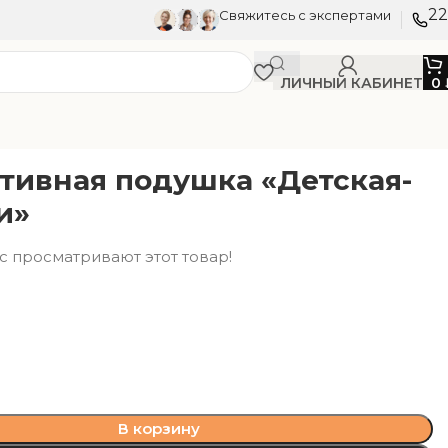
22
Свяжитесь с экспертами
ЛИЧНЫЙ КАБИНЕТ
0
тивная подушка «Детская-
и»
с просматривают этот товар!
и
и
В корзину