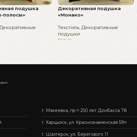
ивная подушка
Декоративная подушка
и-полосы»
«Монако»
Декоративные
Текстиль
,
Декоративные
подушки
750
₽
у
В корзину
ович
г. Макеевка, пр-т 250 лет Донбасса 78
А
г. Харцызск, ул. Краснознаменская 59п
г. Шахтерск, ул. Берегового 11