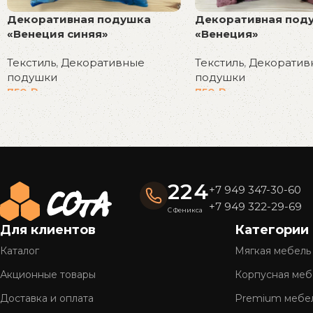
Декоративная подушка
Декоративная под
«Венеция синяя»
«Венеция»
Текстиль
,
Декоративные
Текстиль
,
Декоратив
подушки
подушки
750
₽
750
₽
В корзину
В корзину
Read More
224
+7 949 347-30-60
+7 949 322-29-69
С Феникса
Для клиентов
Категории
Каталог
Мягкая мебель
Акционные товары
Корпусная меб
Доставка и оплата
Premium мебе