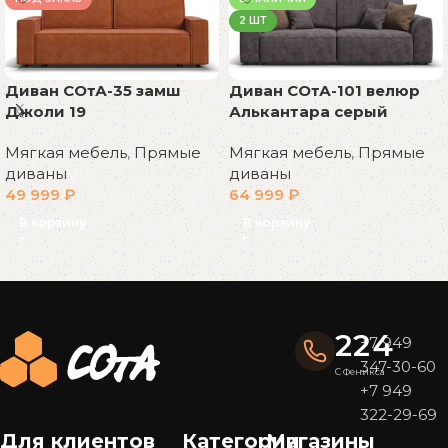
2 ШТ
Диван СОтА-35 замш
Диван СОтА-101 велюр
Джоли 19
Алькантара серый
Мягкая мебель
,
Прямые
Мягкая мебель
,
Прямые
диваны
диваны
49 999
₽
64 999
₽
В корзину
В корзину
Read More
224
+7 949
347-30-60
С Феникса
+7 949
322-29-69
Для клиентов
Категории
Магазины