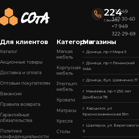
224
+7 949
347-30-60
С Феникса
+7 949
322-29-69
Для клиентов
Категории
Магазины
Каталог
Мягкая
г. Донецк, пр-т Мира 9
мебель
Акционные товары
г. Донецк, пр-т Ленинский
Корпусная
146А
Доставка и оплата
мебель
г. Донецк, бул. Шевченко 17
Оптовым покупателям
Premium
мебель
г. Макеевка, пр-т 250 лет
Вакансии
Донбасса 78
Кровати
Правила возврата
г. Харцызск, ул.
Матрасы
Краснознаменская 59п
Гарантийные
обязательства
Кресла
г. Шахтерск, ул. Берегового
Политика
Столы
11
конфиденциальности