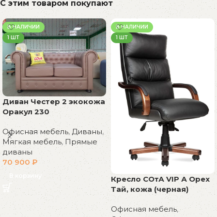
С этим товаром покупают
В НАЛИЧИИ
В НАЛИЧИИ
1 ШТ
1 ШТ
Диван Честер 2 экокожа
Оракул 230
Офисная мебель
,
Диваны
,
Мягкая мебель
,
Прямые
диваны
70 900
₽
В корзину
Кресло СОтА VIP А Орех
Тай, кожа (черная)
Офисная мебель
,