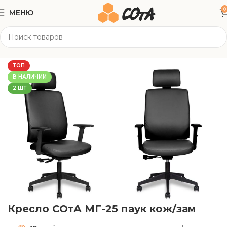
0
МЕНЮ
Главная
Офисная мебель
Офисные кресла
ТОП
В НАЛИЧИИ
2 ШТ
Кресло СОтА МГ-25 паук кож/зам