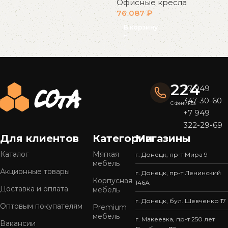
Офисные кресла
76 087
₽
В корзину
Read More
224
+7 949
347-30-60
С Феникса
+7 949
322-29-69
Для клиентов
Категории
Магазины
Каталог
Мягкая
г. Донецк, пр-т Мира 9
мебель
Акционные товары
г. Донецк, пр-т Ленинский
Корпусная
146А
Доставка и оплата
мебель
г. Донецк, бул. Шевченко 17
Оптовым покупателям
Premium
мебель
г. Макеевка, пр-т 250 лет
Вакансии