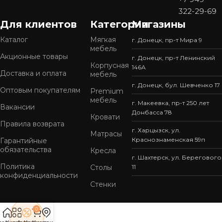
322-29-69
Для клиентов
Категории
Магазины
Каталог
Мягкая
г. Донецк, пр-т Мира 9
мебель
Акционные товары
г. Донецк, пр-т Ленинский
Корпусная
146А
Доставка и оплата
мебель
г. Донецк, бул. Шевченко 17
Оптовым покупателям
Premium
мебель
г. Макеевка, пр-т 250 лет
Вакансии
Донбасса 78
Кровати
Правила возврата
г. Харцызск, ул.
Матрасы
Краснознаменская 59п
Гарантийные
обязательства
Кресла
г. Шахтерск, ул. Берегового
Политика
Столы
11
конфиденциальности
Стенки
0