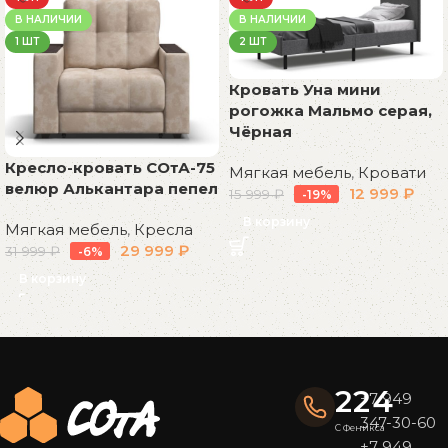
В НАЛИЧИИ
В НАЛИЧИИ
1 ШТ
2 ШТ
Кровать Уна мини
рогожка Мальмо серая,
Чёрная
Кресло-кровать СОтА-75
Мягкая мебель
,
Кровати
велюр Алькантара пепел
12 999
₽
15 999
₽
-19%
В корзину
Мягкая мебель
,
Кресла
29 999
₽
31 999
₽
-6%
В корзину
Read More
224
+7 949
347-30-60
С Феникса
+7 949