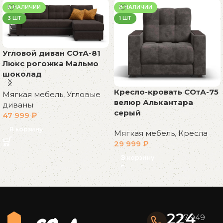
В НАЛИЧИИ
В НАЛИЧИИ
3 ШТ
1 ШТ
Угловой диван СОтА-81
Люкс рогожка Мальмо
шоколад
Кресло-кровать СОтА-75
Мягкая мебель
,
Угловые
велюр Алькантара
диваны
серый
47 999
₽
В корзину
Мягкая мебель
,
Кресла
29 999
₽
В корзину
Read More
224
+7 949