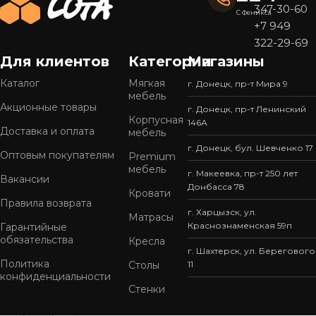
347-30-60
С Феникса
+7 949
322-29-69
Для клиентов
Категории
Магазины
Каталог
Мягкая
г. Донецк, пр-т Мира 9
мебель
Акционные товары
г. Донецк, пр-т Ленинский
Корпусная
146А
Доставка и оплата
мебель
г. Донецк, бул. Шевченко 17
Оптовым покупателям
Premium
мебель
г. Макеевка, пр-т 250 лет
Вакансии
Донбасса 78
Кровати
Правила возврата
г. Харцызск, ул.
Матрасы
Краснознаменская 59п
Гарантийные
обязательства
Кресла
г. Шахтерск, ул. Берегового
Политика
Столы
11
конфиденциальности
Стенки