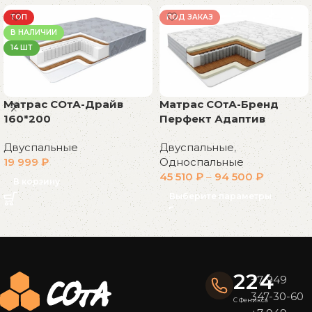
ТОП
ПОД ЗАКАЗ
В НАЛИЧИИ
14 ШТ
Матрас СОтА-Драйв
Матрас СОтА-Бренд
160*200
Перфект Адаптив
Двуспальные
Двуспальные
,
19 999
₽
Односпальные
45 510
₽
–
94 500
₽
В корзину
Выберите параметры
Read More
224
+7 949
347-30-60
С Феникса