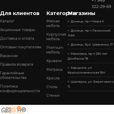
+7 949
322-29-69
Для клиентов
Категории
Магазины
Каталог
Мягкая
г. Донецк, пр-т Мира 9
мебель
Акционные товары
г. Донецк, пр-т Ленинский
Корпусная
146А
Доставка и оплата
мебель
г. Донецк, бул. Шевченко 17
Оптовым покупателям
Premium
мебель
г. Макеевка, пр-т 250 лет
Вакансии
Донбасса 78
Кровати
Правила возврата
г. Харцызск, ул.
Матрасы
Краснознаменская 59п
Гарантийные
обязательства
Кресла
г. Шахтерск, ул. Берегового
Политика
Столы
11
конфиденциальности
Стенки
0