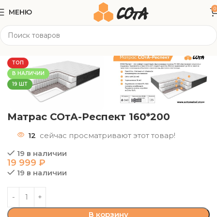
0
МЕНЮ
Главная
Матрасы
Двуспальные
ТОП
В НАЛИЧИИ
19 ШТ
Матрас СОтА-Респект 160*200
12
сейчас просматривают этот товар!
19 в наличии
19 999
₽
19 в наличии
В корзину